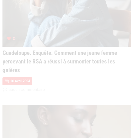
g
e
0
Guadeloupe. Enquête. Comment une jeune femme
percevant le RSA a réussi à surmonter toutes les
galères
10 Avril 2024
aucun commentaire