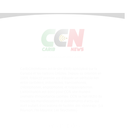
CaribCreoleNews est le site d’info spécialisé sur la
Caraïbe et les nations Créoles. Depuis sa création en
2008, l’objectif premier est d’établir un véritable lien
entre caribéens, indocréoles, francophones,
créolophones, anglophones, et hispanophones.
L’information est donc pour CCN une matière
première d’importance capitale. CCN se fait l’écho de
toutes les manifestations et évènements d'actu qui
sont autant d’occasions de faciliter des «lyannaj». (La
Réunion, l'Ile Maurice, Les Seychelles)
Liens Rapides