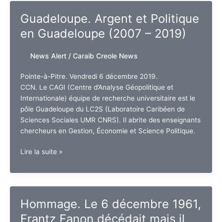
congrès
Guadeloupe. Argent et Politique
des
en Guadeloupe (2007 – 2019)
élus
départementaux
et
News Alert
/
Caraib Creole News
régionaux
:
Pointe-à-Pitre. Vendredi 6 décembre 2019.
Discours
CCN. Le CAGI (Centre d’Analyse Géopolitique et
de
Internationale) équipe de recherche universitaire est le
Josette
pôle Guadeloupe du LC2S (Laboratoire Caribéen de
Borel-
Sciences Sociales UMR CNRS). Il abrite des enseignants
Lincertin
chercheurs en Gestion, Économie et Science Politique.
Guadeloupe.
Lire la suite »
Argent
et
Politique
en
Hommage. Le 6 décembre 1961,
Guadeloupe
Frantz Fanon décédait mais il
(2007