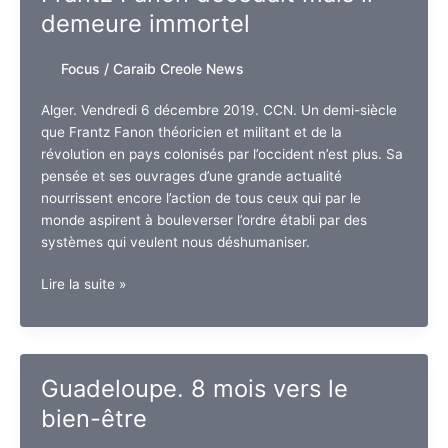
–
demeure immortel
2019)
Focus
/
Caraib Creole News
Alger. Vendredi 6 décembre 2019. CCN. Un demi-siècle
que Frantz Fanon théoricien et militant et de la
révolution en pays colonisés par l’occident n’est plus. Sa
pensée et ses ouvrages d’une grande actualité
nourrissent encore l’action de tous ceux qui par le
monde aspirent à bouleverser l’ordre établi par des
systèmes qui veulent nous déshumaniser.
Hommage.
Lire la suite »
Le
6
décembre
1961,
Guadeloupe. 8 mois vers le
Frantz
bien-être
Fanon
décédait