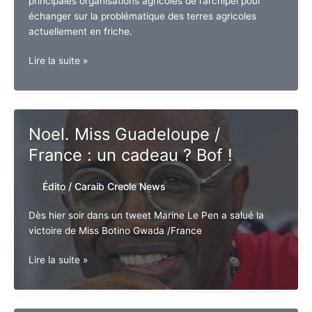
principales organisations agricoles de l’archipel pour
échanger sur la problématique des terres agricoles
actuellement en friche.
Guadeloupe.
Lire la suite »
Terre
agricole
et
filière
Noel. Miss Guadeloupe /
:
France : un cadeau ? Bof !
Rencontre
des
organisations
Édito
/
Caraib Creole News
agricoles.
Dès hier soir dans un tweet Marine Le Pen a salué la
victoire de Miss Botino Gwada /France
Noel.
Lire la suite »
Miss
Guadeloupe
/