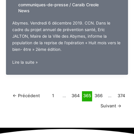
mais
communiques-de-presse
/
Caraib Creole
il
News
demeure
immortel
Abymes. Vendredi 6 décembre 2019. CCN. Dans le
cadre du projet annuel de prévention santé, Eric
JALTON, Maire de la Ville des Abymes, informe la
population de la reprise de l’opération « Huit mois vers le
bien- être » 2ème édition.
Guadeloupe.
Lire la suite »
8
mois
vers
le
bien-
←
Précédent
1
…
364
365
366
…
374
être
Suivant
→