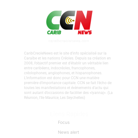
CaribCreoleNews est le site d’info spécialisé sur la
Caraïbe et les nations Créoles. Depuis sa création en
2008, l’objectif premier est d’établir un véritable lien
entre caribéens, indocréoles, francophones,
créolophones, anglophones, et hispanophones.
L’information est donc pour CCN une matière
première d’importance capitale. CCN se fait l’écho de
toutes les manifestations et évènements d'actu qui
sont autant d’occasions de faciliter des «lyannaj». (La
Réunion, l'Ile Maurice, Les Seychelles)
Liens Rapides
Focus
News alert