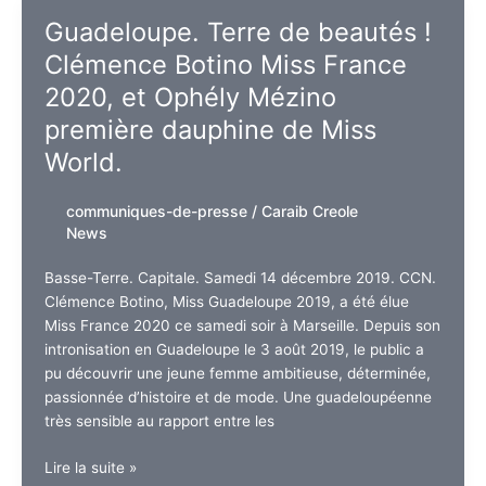
France :
Guadeloupe. Terre de beautés !
un
Clémence Botino Miss France
cadeau
?
2020, et Ophély Mézino
Bof
première dauphine de Miss
!
World.
communiques-de-presse
/
Caraib Creole
News
Basse-Terre. Capitale. Samedi 14 décembre 2019. CCN.
Clémence Botino, Miss Guadeloupe 2019, a été élue
Miss France 2020 ce samedi soir à Marseille. Depuis son
intronisation en Guadeloupe le 3 août 2019, le public a
pu découvrir une jeune femme ambitieuse, déterminée,
passionnée d’histoire et de mode. Une guadeloupéenne
très sensible au rapport entre les
Guadeloupe.
Lire la suite »