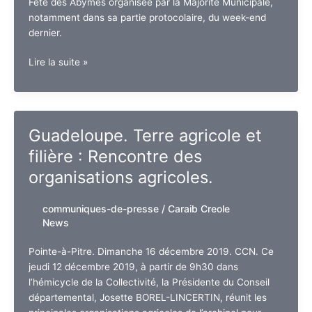
Fête des Abymes organisée par la Majorité Municipale,
notamment dans sa partie protocolaire, du week-end
dernier.
Guadeloupe.
Lire la suite »
«
Une
Ode
Républicaine
Guadeloupe. Terre agricole et
à
filière : Rencontre des
l’Amour
»
organisations agricoles.
communiques-de-presse
/
Caraib Creole
News
Pointe-à-Pitre. Dimanche 16 décembre 2019. CCN. Ce
jeudi 12 décembre 2019, à partir de 9h30 dans
l’hémicycle de la Collectivité, la Présidente du Conseil
départemental, Josette BOREL-LINCERTIN, réunit les