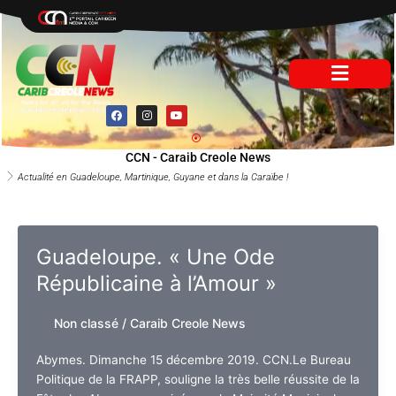
Aller
au
contenu
F
I
Y
a
n
o
c
s
u
e
t
t
b
a
u
CCN - Caraib Creole News
o
g
b
o
r
e
Actualité en Guadeloupe, Martinique, Guyane et dans la Caraïbe !
k
a
m
Guadeloupe. « Une Ode
Républicaine à l’Amour »
Non classé
/
Caraib Creole News
Abymes. Dimanche 15 décembre 2019. CCN.Le Bureau
Politique de la FRAPP, souligne la très belle réussite de la