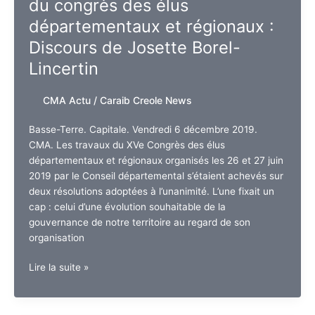
du congrès des élus
Rodriguez
:
départementaux et régionaux :
Le
Discours de Josette Borel-
Cameroun
Lincertin
à
la
rencontre
CMA Actu
/
Caraib Creole News
de
Cuba
Basse-Terre. Capitale. Vendredi 6 décembre 2019.
CMA. Les travaux du XVe Congrès des élus
départementaux et régionaux organisés les 26 et 27 juin
2019 par le Conseil départemental s’étaient achevés sur
deux résolutions adoptées à l’unanimité. L’une fixait un
cap : celui d’une évolution souhaitable de la
gouvernance de notre territoire au regard de son
organisation
Guadeloupe.
Lire la suite »
Forum
préparatoire
du