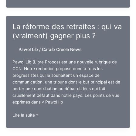
Terre
de
beautés
!
La réforme des retraites : qui va
Clémence
(vraiment) gagner plus ?
Botino
Miss
France
Pawol Lib
/
Caraib Creole News
2020,
et
Pawol Lib (Libre Propos) est une nouvelle rubrique de
Ophély
CCN. Notre rédaction propose donc à tous les
Mézino
progressistes qui le souhaitent un espace de
première
communication, une tribune dont le but principal est de
dauphine
porter une contribution au débat d’idées qui fait
de
cruellement défaut dans notre pays. Les points de vue
Miss
exprimés dans « Pawol Iib
World.
La
Lire la suite »
réforme
des
retraites