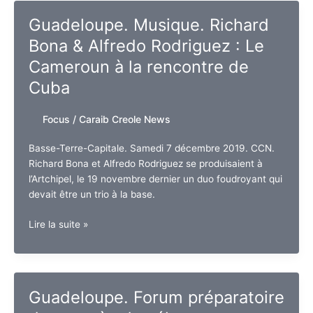
:
Guadeloupe. Musique. Richard
qui
Bona & Alfredo Rodriguez : Le
va
(vraiment)
Cameroun à la rencontre de
gagner
Cuba
plus
?
Focus
/
Caraib Creole News
Basse-Terre-Capitale. Samedi 7 décembre 2019. CCN.
Richard Bona et Alfredo Rodriguez se produisaient à
l’Artchipel, le 19 novembre dernier un duo foudroyant qui
devait être un trio à la base.
Guadeloupe.
Lire la suite »
Musique.
Richard
Bona
&
Guadeloupe. Forum préparatoire
Alfredo