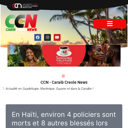
Aller
au
contenu
F
I
Y
a
n
o
c
s
u
e
t
t
b
a
u
o
g
b
o
r
e
k
a
m
CCN - Caraib Creole News
Actualité en Guadeloupe, Martinique, Guyane et dans la Caraïbe !
En Haïti, environ 4 policiers sont
morts et 8 autres blessés lors