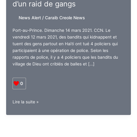
d’un raid de gangs
News Alert
/
Caraib Creole News
Port-au-Prince. Dimanche 14 mars 2021. CCN. Le
vendredi 12 mars 2021, des bandits qui kidnappent et
tuent des gens partout en Haïti ont tué 4 policiers qui
participaient à une opération de police. Selon les
rapports de police, il y a 4 policiers que les bandits du
village de Dieu ont criblés de balles et […]
0
En
Lire la suite »
Haïti,
environ
4
policiers
sont