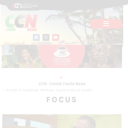
Aller
au
contenu
F
I
Y
a
n
o
c
s
u
e
t
t
b
a
u
o
g
b
o
r
e
k
a
m
CCN - Caraib Creole News
Actualité en Guadeloupe, Martinique, Guyane et dans la Caraïbe !
FOCUS
P
a