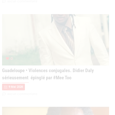
aucun commentaire
0
Guadeloupe • Violences conjugales. Didier Daly
sérieusement épinglé par #Mee Too
9 Mai 2026
aucun commentaire