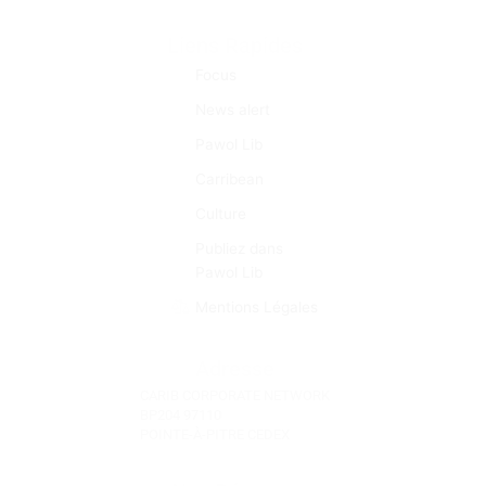
Liens Rapides
Focus
News alert
Pawol Lib
Carribean
Culture
Publiez dans
Pawol Lib
Mentions Légales
Adresse
CARIB CORPORATE NETWORK
BP204 97110
POINTE-À-PITRE CEDEX