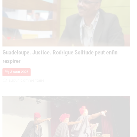
g
e
0
Guadeloupe. Justice. Rodrigue Solitude peut enfin
respirer
3 Août 2026
aucun commentaire