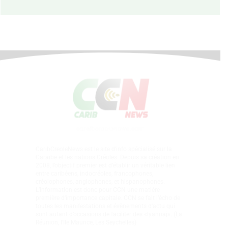
CaribCreoleNews est le site d’info spécialisé sur la
Caraïbe et les nations Créoles. Depuis sa création en
2008, l’objectif premier est d’établir un véritable lien
entre caribéens, indocréoles, francophones,
créolophones, anglophones, et hispanophones.
L’information est donc pour CCN une matière
première d’importance capitale. CCN se fait l’écho de
toutes les manifestations et évènements d'actu qui
sont autant d’occasions de faciliter des «lyannaj». (La
Réunion, l'Ile Maurice, Les Seychelles)