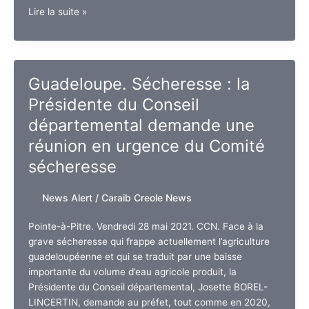
Guadeloupe.
Lire la suite »
Le
Conseil
Départemental
a
Guadeloupe. Sécheresse : la
tenu
Présidente du Conseil
sa
3ème
départemental demande une
Commission
réunion en urgence du Comité
Permanente
sécheresse
de
l’année
News Alert
/
Caraib Creole News
Pointe-à-Pitre. Vendredi 28 mai 2021. CCN. Face à la
grave sécheresse qui frappe actuellement l’agriculture
guadeloupéenne et qui se traduit par une baisse
importante du volume d’eau agricole produit, la
Présidente du Conseil départemental, Josette BOREL-
LINCERTIN, demande au préfet, tout comme en 2020,