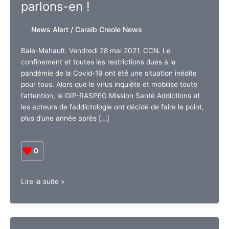
parlons-en !
News Alert
/
Caraib Creole News
Baie-Mahault. Vendredi 28 mai 2021. CCN. Le
confinement et toutes les restrictions dues à la
pandémie de la Covid-19 ont été une situation inédite
pour tous. Alors que le virus inquiète et mobilise toute
l’attention, le GIP-RASPEG Mission Santé Addictions et
les acteurs de l’addictologie ont décidé de faire le point,
plus d’une année après […]
0
Guadeloupe.
Lire la suite »
Crise
sanitaire
et
addictions