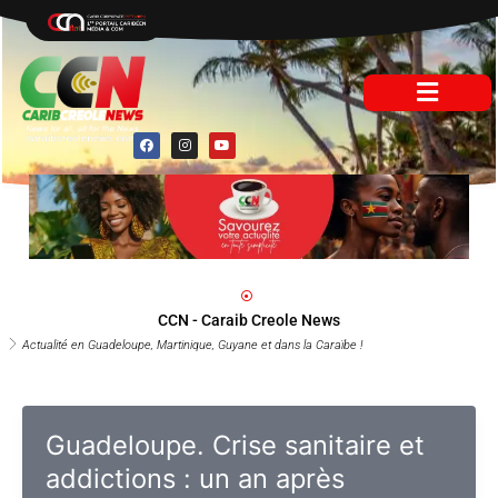
Aller
au
contenu
F
I
Y
a
n
o
c
s
u
e
t
t
b
a
u
o
g
b
o
r
e
k
a
m
CCN - Caraib Creole News
Actualité en Guadeloupe, Martinique, Guyane et dans la Caraïbe !
Guadeloupe. Crise sanitaire et
addictions : un an après