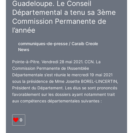
Guadeloupe. Le Conseil
:
Départemental a tenu sa 3ème
un
an
Commission Permanente de
après
l’année
parlons-
en
communiques-de-presse
/
Caraib Creole
!
News
Pointe-à-Pitre. Vendredi 28 mai 2021. CCN. La
Commission Permanente de l’Assemblée
Départementale s’est réunie le mercredi 19 mai 2021
sous la présidence de Mme Josette BOREL-LINCERTIN,
Président du Département. Les élus se sont prononcés
favorablement sur les dossiers ayant notamment trait
aux compétences départementales suivantes :
0