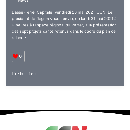
News
Comité
sécheresse
Basse-Terre. Capitale. Vendredi 28 mai 2021. CCN. Le
président de Région vous convie, ce lundi 31 mai 2021 à
9 heures à l’Espace régional du Raizet, à la présentation
des sept projets santé retenus dans le cadre du plan de
relance.
0
Guadeloupe.
Lire la suite »
Présentation
de
7
projets
santé
retenus
dans
le