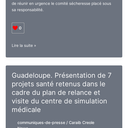
de réunir en urgence le comité sécheresse placé sous
sa responsabilité.
0
Guadeloupe.
Lire la suite »
Sécheresse
:
la
Présidente
Guadeloupe. Présentation de 7
du
projets santé retenus dans le
Conseil
départemental
cadre du plan de relance et
demande
visite du centre de simulation
une
médicale
réunion
en
urgence
communiques-de-presse
/
Caraib Creole
du