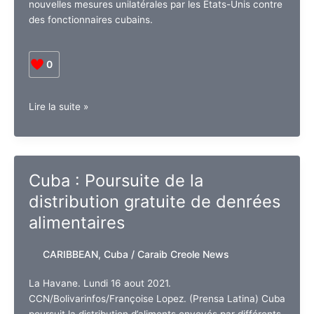
nouvelles mesures unilatérales par les États-Unis contre
des fonctionnaires cubains.
0
Cuba
Lire la suite »
:
L’ALBA-
TCP
refuse
Cuba : Poursuite de la
les
distribution gratuite de denrées
mesures
coercitives
alimentaires
des
Etats-
CARIBBEAN
,
Cuba
/
Caraib Creole News
Unis
La Havane. Lundi 16 aout 2021.
CCN/Bolivarinfos/Françoise Lopez. (Prensa Latina) Cuba
poursuit la distribution d’aliments envoyés par différents