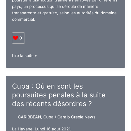
pays, un processus qui se déroule de manière
transparente et gratuite, selon les autorités du domaine
commercial.
0
Cuba
Lire la suite »
:
Poursuite
de
la
Cuba : Où en sont les
distribution
poursuites pénales à la suite
gratuite
de
des récents désordres ?
denrées
alimentaires
CARIBBEAN
,
Cuba
/
Caraib Creole News
La Havane. Lundi 16 aout 2021.