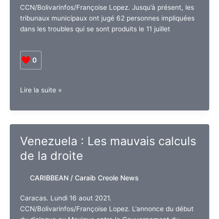
CCN/Bolivarinfos/Françoise Lopez. Jusqu’à présent, les
tribunaux municipaux ont jugé 62 personnes impliquées
dans les troubles qui se sont produits le 11 juillet
0
Cuba
Lire la suite »
:
Où
en
sont
Venezuela : Les mauvais calculs
les
de la droite
poursuites
pénales
à
CARIBBEAN
/
Caraib Creole News
la
suite
Caracas. Lundi 16 aout 2021.
des
CCN/Bolivarinfos/Françoise Lopez. L’annonce du début
récents