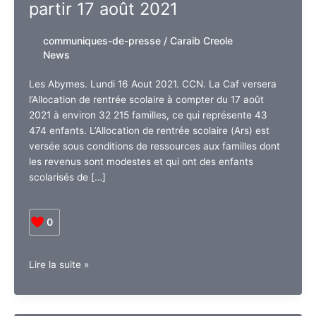
partir 17 août 2021
communiques-de-presse
/
Caraib Creole
News
Les Abymes. Lundi 16 Aout 2021. CCN. La Caf versera
l’Allocation de rentrée scolaire à compter du 17 août
2021 à environ 32 215 familles, ce qui représente 43
474 enfants. L’Allocation de rentrée scolaire (Ars) est
versée sous conditions de ressources aux familles dont
les revenus sont modestes et qui ont des enfants
scolarisés de […]
0
Guadeloupe.
Lire la suite »
L’Allocation
de
rentrée