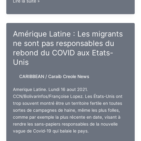
Guadeloupe.
Lire la suite »
Pourquoi
devons-
nous
nous
Amérique Latine : Les migrants
projeter
ne sont pas responsables du
au
delà
rebond du COVID aux Etats-
de
Unis
cette
crise
CARIBBEAN
/
Caraib Creole News
sanitaire
Amerique Latine. Lundi 16 aout 2021.
CCN/Bolivarinfos/Françoise Lopez. Les États-Unis ont
trop souvent montré être un territoire fertile en toutes
sortes de campagnes de haine, même les plus folles,
comme par exemple la plus récente en date, visant à
rendre les sans-papiers responsables de la nouvelle
vague de Covid-19 qui balaie le pays.