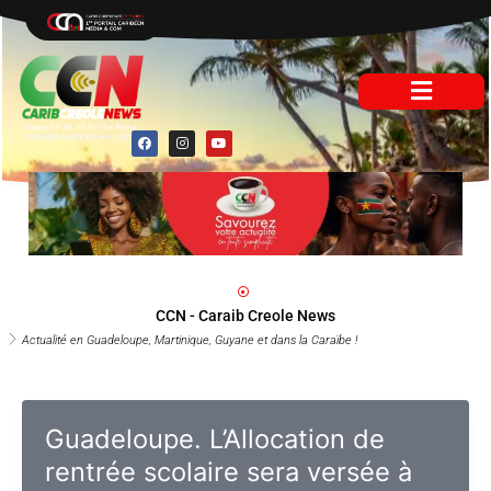
Aller
au
contenu
F
I
Y
a
n
o
c
s
u
e
t
t
b
a
u
o
g
b
o
r
e
k
a
m
CCN - Caraib Creole News
Actualité en Guadeloupe, Martinique, Guyane et dans la Caraïbe !
Guadeloupe. L’Allocation de
rentrée scolaire sera versée à