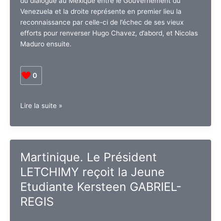
du dialogue au Mexique entre le Gouvernement du
désordres
Venezuela et la droite représente en premier lieu la
?
reconnaissance par celle-ci de l’échec de ses vieux
efforts pour renverser Hugo Chavez, d’abord, et Nicolas
Maduro ensuite.
0
Venezuela
Lire la suite »
:
Les
mauvais
calculs
Martinique. Le Président
de
LETCHIMY reçoit la Jeune
la
droite
Etudiante Kersteen GABRIEL-
REGIS