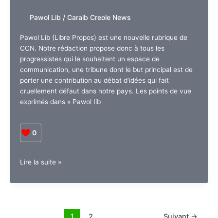
Etudiante
Kersteen
Pawol Lib
/
Caraib Creole News
GABRIEL-
REGIS
Pawol Lib (Libre Propos) est une nouvelle rubrique de
CCN. Notre rédaction propose donc à tous les
progressistes qui le souhaitent un espace de
communication, une tribune dont le but principal est de
porter une contribution au débat d’idées qui fait
cruellement défaut dans notre pays. Les points de vue
exprimés dans « Pawol Iib
0
Le
Lire la suite »
déclin
de
l’occident
est-
il
1
2
Suivant
→