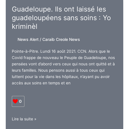
scolaire
Guadeloupe. Ils ont laissé les
sera
guadeloupéens sans soins : Yo
versée
à
kriminèl
partir
17
News Alert
/
Caraib Creole News
août
2021
Pointe-à-Pitre. Lundi 16 août 2021. CCN. Alors que le
Covid frappe de nouveau le Peuple de Guadeloupe, nos
pensées vont d’abord vers ceux qui nous ont quitté et à
leurs familles. Nous pensons aussi à tous ceux qui
luttent pour la vie dans les hôpitaux, n’ayant pu avoir
accès aux soins en temps et en
0
Guadeloupe.
Lire la suite »
Ils