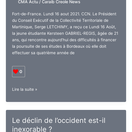
CMA Actu
/
Caraib Creole News
Fort-de-France. Lundi 16 aout 2021. CCN. Le Président
du Conseil Exécutif de la Collectivité Territoriale de
Martinique, Serge LETCHIMY, a reçu ce Lundi 16 Août,
la jeune étudiante Kersteen GABRIEL-REGIS, âgée de 21
ans, qui rencontre aujourd’hui des difficultés à financer
la poursuite de ses études à Bordeaux où elle doit
effectuer sa quatrième année de
0
Martinique.
Lire la suite »
Le
Président
LETCHIMY
reçoit
Le déclin de l’occident est-il
la
inexorable ?
Jeune