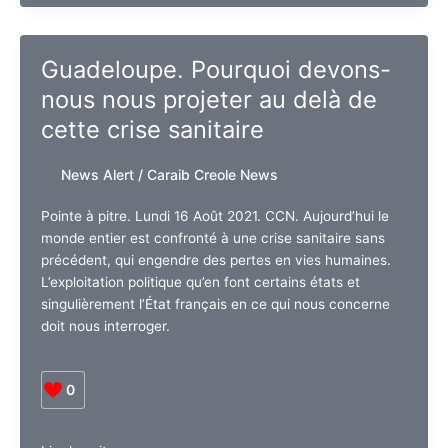
ont
laissé
les
Guadeloupe. Pourquoi devons-
guadeloupéens
nous nous projeter au delà de
sans
soins
cette crise sanitaire
:
Yo
News Alert
/
Caraib Creole News
kriminèl
Pointe à pitre. Lundi 16 Août 2021. CCN. Aujourd’hui le
monde entier est confronté à une crise sanitaire sans
précédent, qui engendre des pertes en vies humaines.
L’exploitation politique qu’en font certains états et
singulièrement l’État français en ce qui nous concerne
doit nous interroger.
0