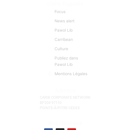
Liens Rapides
Focus
News alert
Pawol Lib
Carribean
Culture
Publiez dans
Pawol Lib
Mentions Légales
Adresse
CARIB CORPORATE NETWORK
BP204 97110
POINTE-À-PITRE CEDEX
Nos Réseaux