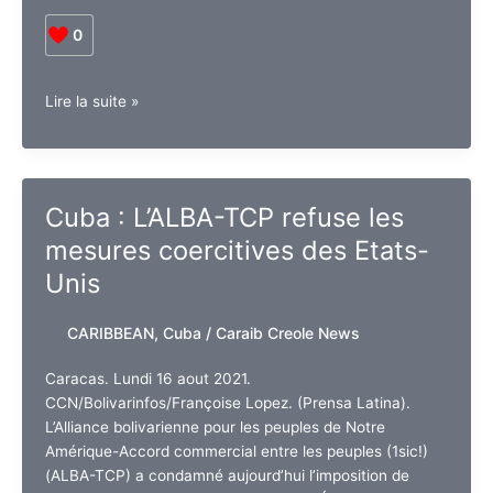
0
Amérique
Lire la suite »
Latine
:
Les
migrants
Cuba : L’ALBA-TCP refuse les
ne
mesures coercitives des Etats-
sont
pas
Unis
responsables
du
CARIBBEAN
,
Cuba
/
Caraib Creole News
rebond
du
Caracas. Lundi 16 aout 2021.
COVID
CCN/Bolivarinfos/Françoise Lopez. (Prensa Latina).
aux
L’Alliance bolivarienne pour les peuples de Notre
Etats-
Amérique-Accord commercial entre les peuples (1sic!)
Unis
(ALBA-TCP) a condamné aujourd’hui l’imposition de