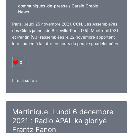
communiques-de-presse
/
Caraib Creole
fixée
News
au
31
Paris. Jeudi 25 novembre 2021. CCN. Les Assemble?es
décembre
des Gilets jaunes de Belleville-Paris (75), Montreuil (93)
pour
et Pantin (93) rassemblées le 22 novembre apportent
la
leur soutien à la lutte en cours du peuple guadeloupéen.
Guadeloupe
et
la
0
Martinique
et
un
GWADLOUP
Lire la suite »
accompagnement
–
individuel
Communiqué
pour
des
soutenir
Gilets
Martinique. Lundi 6 décembre
son
jaunes
application.
2021 : Radio APAL ka gloriyé
sur
la
Frantz Fanon
situation