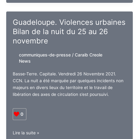
Chalus
appelle
à
Guadeloupe. Violences urbaines
la
Bilan de la nuit du 25 au 26
prudence
quant
novembre
à
l’émergence
communiques-de-presse
/
Caraib Creole
d’une
News
5e
vague
Basse-Terre. Capitale. Vendredi 26 Novembre 2021.
CCN. La nuit a été marquée par quelques incidents non
majeurs en divers lieux du territoire et le travail de
libération des axes de circulation s’est poursuivi.
0
Guadeloupe.
Lire la suite »