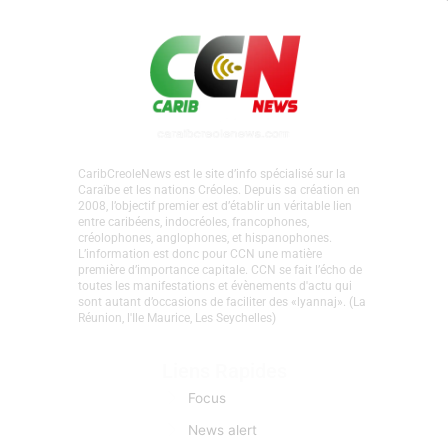
Frantz
Fanon
CaribCreoleNews est le site d’info spécialisé sur la
Caraïbe et les nations Créoles. Depuis sa création en
2008, l’objectif premier est d’établir un véritable lien
entre caribéens, indocréoles, francophones,
créolophones, anglophones, et hispanophones.
L’information est donc pour CCN une matière
première d’importance capitale. CCN se fait l’écho de
toutes les manifestations et évènements d'actu qui
sont autant d’occasions de faciliter des «lyannaj». (La
Réunion, l'Ile Maurice, Les Seychelles)
Liens Rapides
Focus
News alert