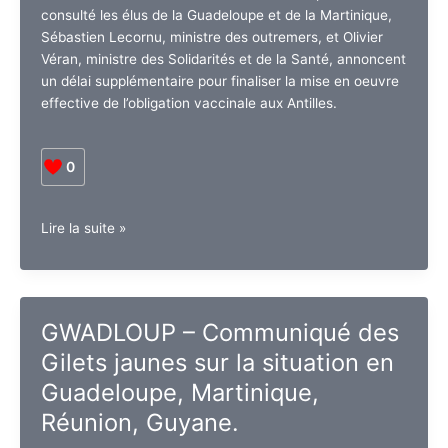
consulté les élus de la Guadeloupe et de la Martinique,
Sébastien Lecornu, ministre des outremers, et Olivier
Véran, ministre des Solidarités et de la Santé, annoncent
un délai supplémentaire pour finaliser la mise en oeuvre
effective de l’obligation vaccinale aux Antilles.
0
France.
Lire la suite »
Obligation
vaccinale
aux
Antilles
GWADLOUP – Communiqué des
:
Gilets jaunes sur la situation en
une
mise
Guadeloupe, Martinique,
en
Réunion, Guyane.
oeuvre
finalisée