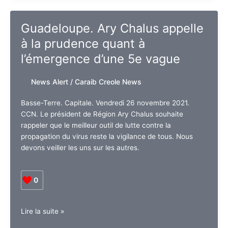
:
« La
Guadeloupe. Ary Chalus appelle
tradition
à la prudence quant à
des
chants
l’émergence d’une 5e vague
de
Noël
News Alert
/
Caraib Creole News
en
Guadeloupe »,
Basse-Terre. Capitale. Vendredi 26 novembre 2021.
Marie-
CCN. Le président de Région Ary Chalus souhaite
Hélène
rappeler que le meilleur outil de lutte contre la
Joubert
propagation du virus reste la vigilance de tous. Nous
devons veiller les uns sur les autres.
0
Guadeloupe.
Lire la suite »
Ary