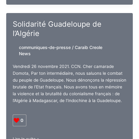
à
scénarios
longs-
Solidarité Guadeloupe de
métrages
l’Algérie
de
fictions
2022
communiques-de-presse
/
Caraib Creole
–
News
Mission
Cinéma
Vendredi 26 novembre 2021. CCN. Cher camarade
Caraïbe
Domota, Par ton intermédiaire, nous saluons le combat
du peuple de Guadeloupe. Nous dénonçons la répression
brutale de l’Etat français. Nous avons tous en mémoire
la violence et la brutalité du colonialisme français : de
l’Algérie à Madagascar, de l’Indochine à la Guadeloupe.
0
Solidarité