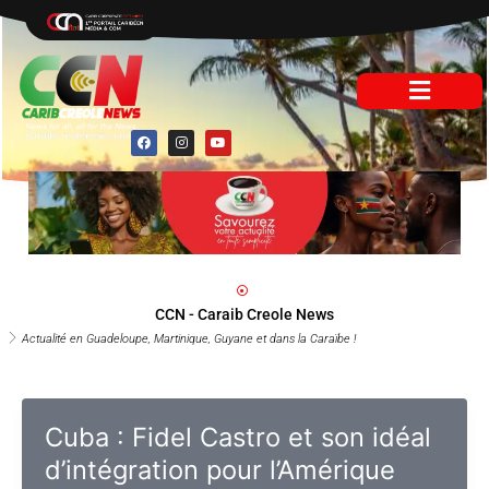
Aller
au
contenu
F
I
Y
a
n
o
c
s
u
e
t
t
b
a
u
o
g
b
o
r
e
k
a
m
CCN - Caraib Creole News
Actualité en Guadeloupe, Martinique, Guyane et dans la Caraïbe !
Cuba : Fidel Castro et son idéal
d’intégration pour l’Amérique