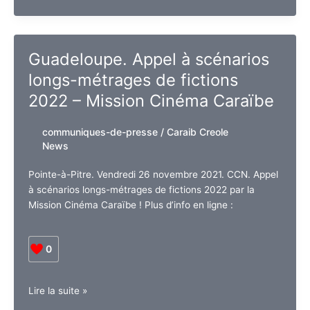
Violences
urbaines
Bilan
de
Guadeloupe. Appel à scénarios
la
longs-métrages de fictions
nuit
du
2022 – Mission Cinéma Caraïbe
25
au
communiques-de-presse
/
Caraib Creole
26
News
novembre
Pointe-à-Pitre. Vendredi 26 novembre 2021. CCN. Appel
à scénarios longs-métrages de fictions 2022 par la
Mission Cinéma Caraïbe ! Plus d’info en ligne :
0
Guadeloupe.
Lire la suite »
Appel