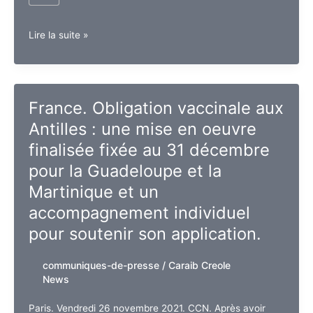
Guadeloupe.
Lire la suite »
Point
de
situation
au
France. Obligation vaccinale aux
26
Antilles : une mise en oeuvre
novembre
2021
finalisée fixée au 31 décembre
pour la Guadeloupe et la
Martinique et un
accompagnement individuel
pour soutenir son application.
communiques-de-presse
/
Caraib Creole
News
Paris. Vendredi 26 novembre 2021. CCN. Après avoir