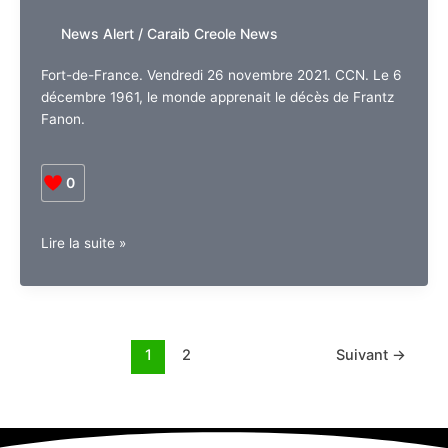
en
News Alert
/
Caraib Creole News
Guadeloupe,
Martinique,
Fort-de-France. Vendredi 26 novembre 2021. CCN. Le 6
Réunion,
décembre 1961, le monde apprenait le décès de Frantz
Guyane.
Fanon.
0
Martinique.
Lire la suite »
Lundi
6
décembre
2021
:
1
2
Suivant
→
Radio
APAL
ka
gloriyé