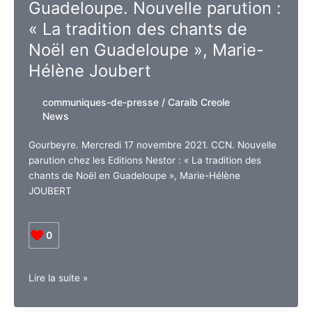
Guadeloupe. Nouvelle parution :
son
« La tradition des chants de
idéal
d’intégration
Noël en Guadeloupe », Marie-
pour
Hélène Joubert
l’Amérique
Latine
communiques-de-presse
/
Caraib Creole
News
Gourbeyre. Mercredi 17 novembre 2021. CCN. Nouvelle
parution chez les Editions Nestor : « La tradition des
chants de Noël en Guadeloupe », Marie-Hélène
JOUBERT
0
Guadeloupe.
Lire la suite »
Nouvelle
parution