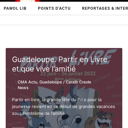
PAWOL LIB
POINTS D’ACTU
REPORTAGES & INTE
Guadeloupe. Partir en Livre
et que vive l’amitié
CMA Actu
,
Guadeloupe
/
Caraib Creole
News
Partir en livre, la grande fête du livre pour la
jeunesse revient en ce début de grandes vacances
sous l’emblème de l’amitié.