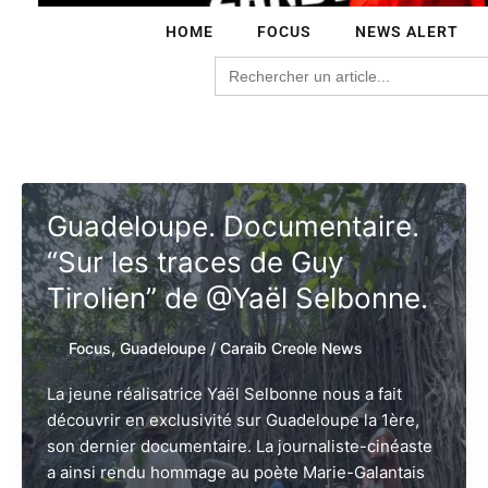
HOME
FOCUS
NEWS ALERT
Search
for:
Guadeloupe. Documentaire.
“Sur les traces de Guy
Tirolien” de @Yaël Selbonne.
Focus
,
Guadeloupe
/
Caraib Creole News
La jeune réalisatrice Yaël Selbonne nous a fait
découvrir en exclusivité sur Guadeloupe la 1ère,
son dernier documentaire. La journaliste-cinéaste
a ainsi rendu hommage au poète Marie-Galantais