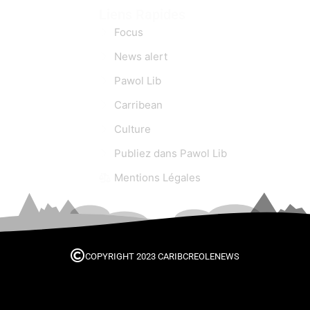
Liens Rapides
Focus
News alert
Pawol Lib
Carribean
Culture
Publiez dans Pawol Lib
Mentions Légales
COPYRIGHT 2023 CARIBCREOLENEWS