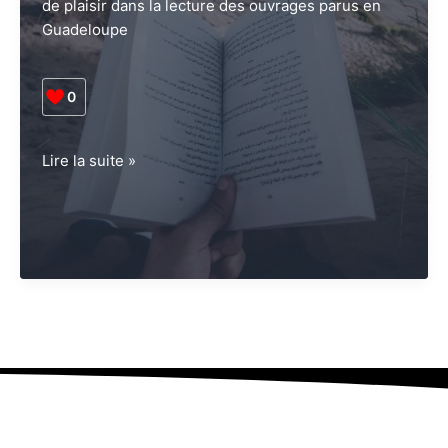
de plaisir dans la lecture des ouvrages parus en
Guadeloupe
0
Guadeloupe.
Lire la suite »
Lire
pendant
vos
vacances
:
la
sélection
de
CCN
(Episode
1)