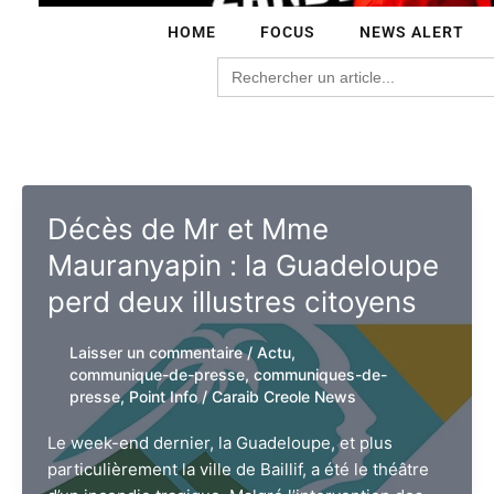
HOME
FOCUS
NEWS ALERT
Search
for:
Décès de Mr et Mme
Mauranyapin : la Guadeloupe
perd deux illustres citoyens
Laisser un commentaire
/
Actu
,
communique-de-presse
,
communiques-de-
presse
,
Point Info
/
Caraib Creole News
Le week-end dernier, la Guadeloupe, et plus
particulièrement la ville de Baillif, a été le théâtre