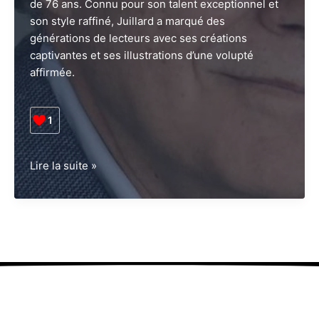
de 76 ans. Connu pour son talent exceptionnel et
son style raffiné, Juillard a marqué des
générations de lecteurs avec ses créations
captivantes et ses illustrations d’une volupté
affirmée.
1
La
Lire la suite »
mort
d’André
Juillard,
virtuose
de
la
bande-
dessinée