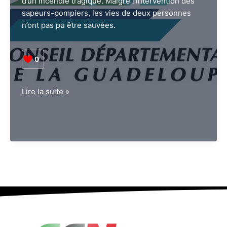
d’un incendie tragique. Malgré l’intervention des
sapeurs-pompiers, les vies de deux personnes
n’ont pas pu être sauvées.
0
Décès
Lire la suite »
de
Mr
et
Mme
Mauranyapin
:
la
Guadeloupe
perd
deux
illustres