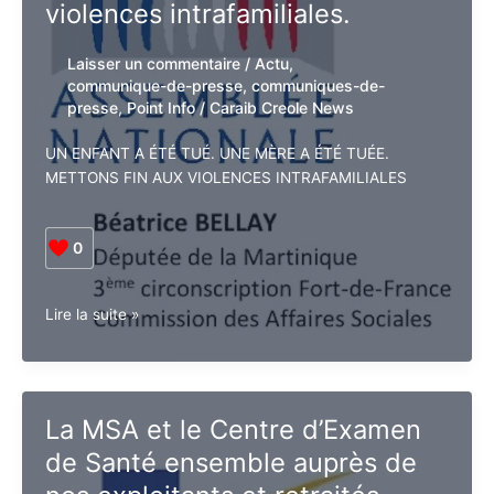
violences intrafamiliales.
Laisser un commentaire
/
Actu
,
communique-de-presse
,
communiques-
de-presse
,
Point Info
/
Caraib Creole
News
UN ENFANT A ÉTÉ TUÉ. UNE MÈRE A ÉTÉ TUÉE.
METTONS FIN AUX VIOLENCES INTRAFAMILIALES
0
Un
Lire la suite »
enfant
a
été
tué.
La MSA et le Centre d’Examen
Une
de Santé ensemble auprès de
mère