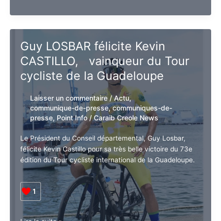
La
Lire la suite »
MSA
et
le
Centre
Guy LOSBAR félicite Kevin
d’Examen
CASTILLO, vainqueur du Tour
de
Santé
cycliste de la Guadeloupe
ensemble
auprès
Laisser un commentaire
/
Actu
,
de
communique-de-presse
,
communiques-
nos
de-presse
,
Point Info
/
Caraib Creole
exploitants
News
et
retraités
Le Président du Conseil départemental, Guy Losbar,
agricoles.
félicite Kevin Castillo pour sa très belle victoire du 73e
édition du Tour cycliste international de la
Guadeloupe.