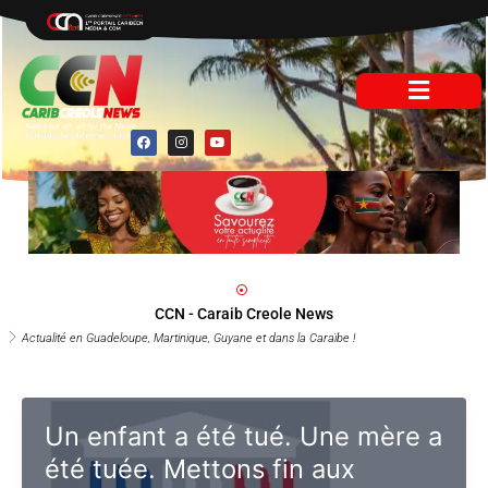
Aller
au
contenu
F
I
Y
a
n
o
c
s
u
e
t
t
b
a
u
o
g
b
o
r
e
k
a
m
CCN - Caraib Creole News
Actualité en Guadeloupe, Martinique, Guyane et dans la Caraïbe !
Un enfant a été tué. Une mère
a été tuée. Mettons fin aux