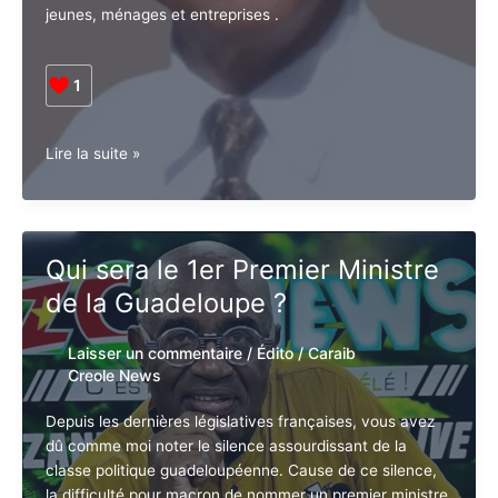
2024.
La stagflation, qui est une situation économique où
une forte inflation coexiste avec une croissance
économique stagnante, semble aujourd’hui s’imposer,
et ses conséquences risquent d’être douloureuses
pour l’ensemble de la société guadeloupéenne à
savoir jeunes, ménages et entreprises .
1
La
Lire la suite »
Guadeloupe
bientôt
sous
le
Qui sera le 1er Premier
feu
Ministre de la Guadeloupe ?
de
la
menace
Laisser un commentaire
/
Édito
/
Caraib