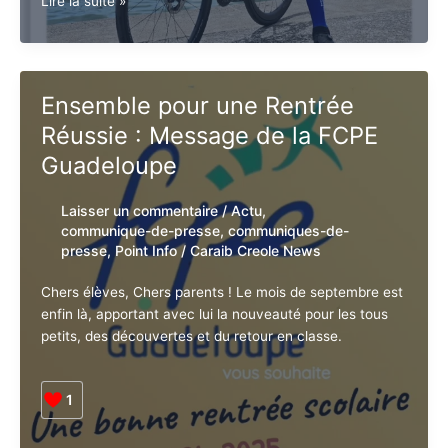
1
Guy
Lire la suite »
LOSBAR
félicite
Kevin
CASTILLO,
Ensemble pour une Rentrée
Réussie : Message de la FCPE
vainqueur
du
Guadeloupe
Tour
cycliste
Laisser un commentaire
/
Actu
,
de
communique-de-presse
,
communiques-
la
de-presse
,
Point Info
/
Caraib Creole
Guadeloupe
News
Chers élèves, Chers parents ! Le mois de septembre
est enfin là, apportant avec lui la nouveauté pour les
tous petits, des découvertes et du retour en classe.