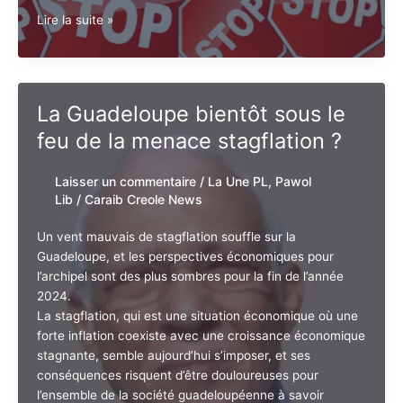
couvert d’éloignement avec la France.
1
Guadeloupe.
Lire la suite »
Mobilisation
contre
la
Vie
La Guadeloupe bientôt sous le
Chère
feu de la menace stagflation ?
et
les
Monopoles
Laisser un commentaire
/
La Une PL
,
Abusifs
Pawol Lib
/
Caraib Creole News
Un vent mauvais de stagflation souffle sur la
Guadeloupe, et les perspectives économiques pour
l’archipel sont des plus sombres pour la fin de l’année