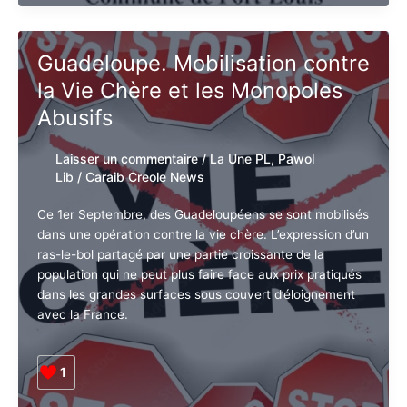
1
J'accepte
l'accord de confidentialité
Inscriptions
Lire la suite »
Natation
Guadeloupe. Mobilisation
contre la Vie Chère et les
Monopoles Abusifs
Laisser un commentaire
/
La Une PL
,
Pawol Lib
/
Caraib Creole News
Ce 1er Septembre, des Guadeloupéens se sont
mobilisés dans une opération contre la vie chère.
L’expression d’un ras-le-bol partagé par une partie
croissante de la population qui ne peut plus faire face
aux prix pratiqués dans les grandes surfaces sous