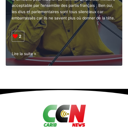
stagflation
Creole News
?
Depuis les dernières législatives françaises, vous avez
dû comme moi noter le silence assourdissant de la
classe politique guadeloupéenne. Cause de ce
silence, la difficulté pour macron de nommer un
premier ministre acceptable par l’ensemble des partis
français ; Ben oui, les élus et parlementaires sont tous
silencieux car embarrassés car ils ne savent plus où
donner de la tête.
2
Qui
Lire la suite »
sera
le
1er
Premier
Ministre