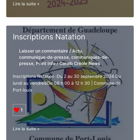
1
Ensemble
Lire la suite »
pour
une
Rentrée
Réussie
Inscriptions Natation
:
Message
Laisser un commentaire
/
Actu
,
de
communique-de-presse
,
communiques-
la
de-presse
,
Point Info
/
Caraib Creole
FCPE
News
Guadeloupe
Inscriptions Natation :Du 2 au 30 septembre 2024.Du
lundi au vendrediDe 08 h 00 à 12 h 30 | Commune de
E-mail*
Port-louis