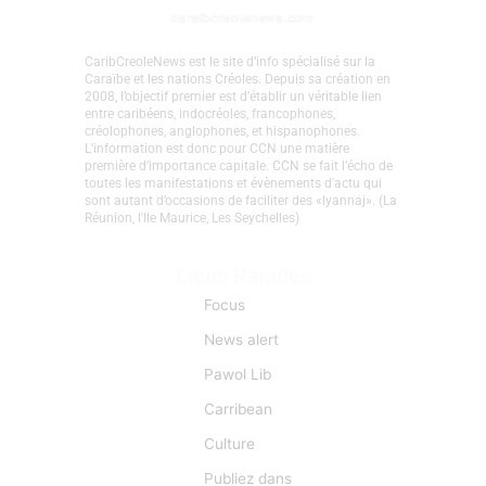
de
la
Guadeloupe
?
CaribCreoleNews est le site d’info spécialisé sur la
Caraïbe et les nations Créoles. Depuis sa création en
2008, l’objectif premier est d’établir un véritable lien
entre caribéens, indocréoles, francophones,
créolophones, anglophones, et hispanophones.
L’information est donc pour CCN une matière
première d’importance capitale. CCN se fait l’écho de
toutes les manifestations et évènements d'actu qui
sont autant d’occasions de faciliter des «lyannaj». (La
Réunion, l'Ile Maurice, Les Seychelles)
Liens Rapides
Focus