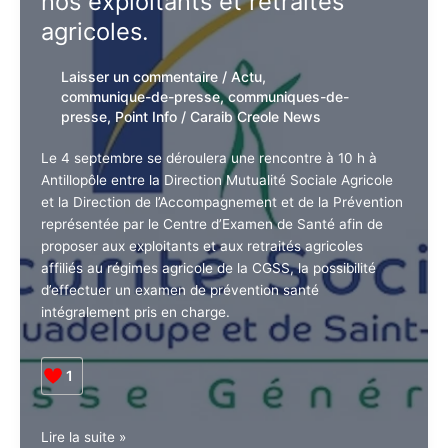
a
nos exploitants et retraités
été
agricoles.
tuée.
Mettons
Laisser un commentaire
/
Actu
,
fin
communique-de-presse
,
communiques-
aux
de-presse
,
Point Info
/
Caraib Creole
violences
News
intrafamiliales.
Le 4 septembre se déroulera une rencontre à 10 h à
Antillopôle entre la Direction Mutualité Sociale
Agricole et la Direction de l’Accompagnement et de la
Prévention représentée par le Centre d’Examen de
Santé afin de proposer aux exploitants et aux retraités
agricoles affiliés au régimes agricole de la CGSS, la
possibilité d’effectuer un examen de prévention santé
intégralement pris en charge.
1