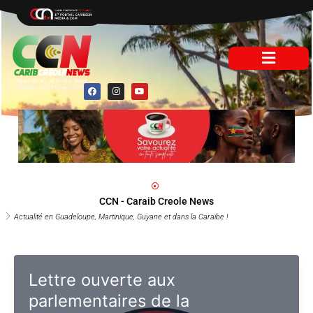
Aller
au
contenu
F
I
Y
a
n
o
c
s
u
e
t
t
b
a
u
o
g
b
o
r
e
k
a
m
CCN - Caraib Creole News
Actualité en Guadeloupe, Martinique, Guyane et dans la Caraïbe !
Lettre ouverte aux
parlementaires de la