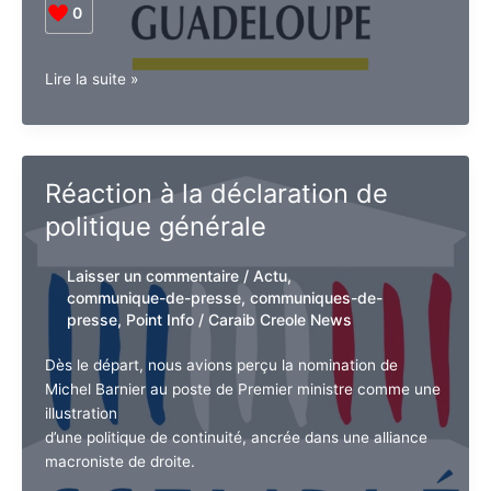
droite
E-mail*
et
Dès le départ, nous avions perçu la nomination de
les
Michel Barnier au poste de Premier ministre comme
multinationales
une illustration
d’une politique de continuité, ancrée dans une alliance
J'accepte
l'accord de confidentialité
macroniste de droite.
0
Colloque
Lire la suite »
international
«
Maryse
Condé,
Réaction à la déclaration de
chez
politique générale
elle
et
dans
Laisser un commentaire
/
Actu
,
le
communique-de-presse
,
communiques-