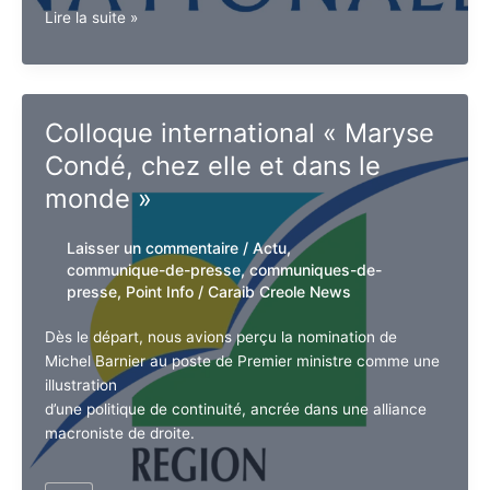
se veut complaisant avec l’extrême droite et les
multinationales
0
Déclaration
Lire la suite »
de
politique
générale
:
Colloque international «
le
Maryse Condé, chez elle et
premier
ministre
dans le monde »
se
veut
Laisser un commentaire
/
Actu
,
complaisant
communique-de-presse
,
communiques-
avec
de-presse
,
Point Info
/
Caraib Creole
l’extrême
News