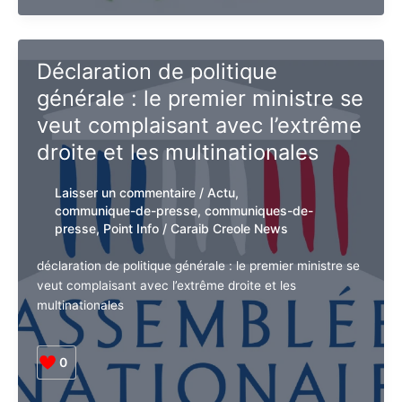
0
Toutes
Lire la suite »
les
7
minutes,
un
Déclaration de politique
enfant
générale : le premier ministre
Palestinien
meurt.
se veut complaisant avec
l’extrême droite et les
multinationales
Laisser un commentaire
/
Actu
,
communique-de-presse
,
communiques-
de-presse
,
Point Info
/
Caraib Creole
News
déclaration de politique générale : le premier ministre