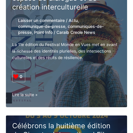
Un espace de dialogue et de
Guadeloupe
création interculturelle
Laisser un commentaire
/
Actu
,
communique-de-presse
,
communiques-
de-presse
,
Point Info
/
Caraib Creole
News
La 11e édition du Festival Monde en Vues met en
avant la richesse des identités plurielles, des
intersections culturelles et des récits de résilience.
0
Le
Lire la suite »
Festival
Monde
en
Vues