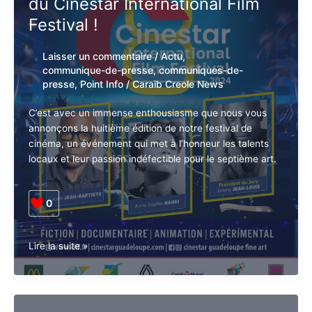
Célébrons la huitième édition
:
du Cinestar International Film
Un
espace
Festival !
de
dialogue
Laisser un commentaire
/
Actu
,
et
communique-de-presse
,
communiques-
de
de-presse
,
Point Info
/
Caraib Creole
création
News
interculturelle
C’est avec un immense enthousiasme que nous vous
annonçons la huitième édition de notre festival de
cinéma, un événement qui met à l’honneur les talents
locaux et leur passion indéfectible pour le septième
art.
0
Célébrons
Lire la suite »