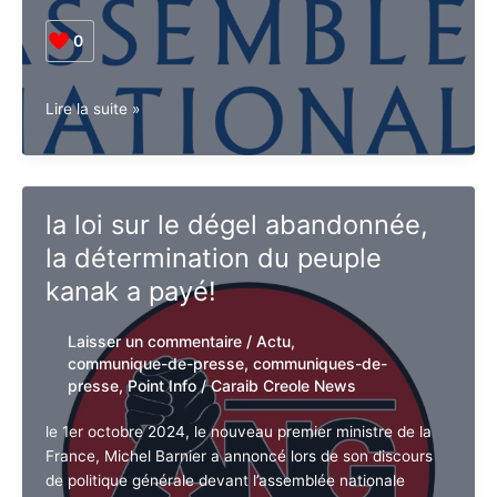
monde
de-presse
,
Point Info
/
Caraib Creole
News
»
Dès le départ, nous avions perçu la nomination de
Michel Barnier au poste de Premier ministre comme
une illustration
d’une politique de continuité, ancrée dans une alliance
macroniste de droite.
0
Réaction
Lire la suite »
à
la
déclaration
de
la loi sur le dégel abandonnée,
politique
la détermination du peuple
générale