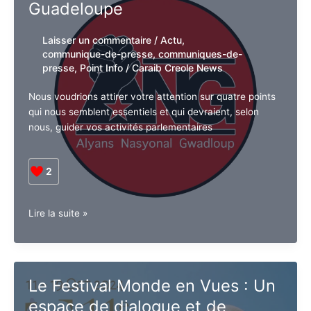
Guadeloupe
Laisser un commentaire
/
Actu
,
communique-de-presse
,
communiques-
de-presse
,
Point Info
/
Caraib Creole
News
Nous voudrions attirer votre attention sur quatre
points qui nous semblent essentiels et qui devraient,
selon nous, guider vos activités parlementaires
2
Lettre
Lire la suite »
ouverte
aux
parlementaires
de
Le Festival Monde en Vues :
la