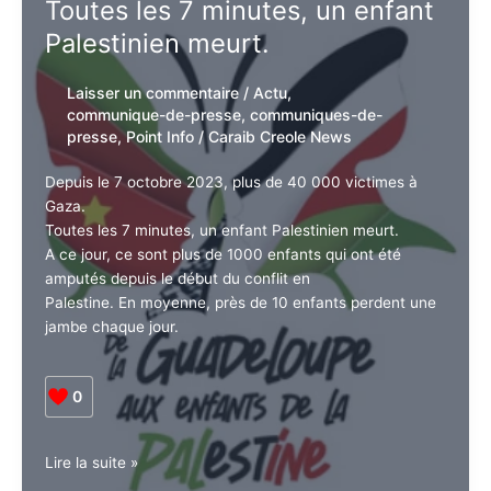
la
huitième
édition
du
Toutes les 7 minutes, un
Cinestar
enfant Palestinien meurt.
International
Film
Festival
Laisser un commentaire
/
Actu
,
!
communique-de-presse
,
communiques-
de-presse
,
Point Info
/
Caraib Creole
News
Depuis le 7 octobre 2023, plus de 40 000 victimes à
Gaza.
Toutes les 7 minutes, un enfant Palestinien meurt.
A ce jour, ce sont plus de 1000 enfants qui ont été
amputés depuis le début du conflit en
Palestine. En moyenne, près de 10 enfants perdent
une jambe chaque jour.