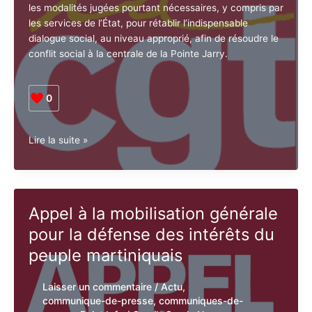
le
dégel
Une voix distante de ses
abandonnée,
propres engagements
la
détermination
du
Laisser un commentaire
/
Actu
,
peuple
communique-de-presse
,
communiques-
kanak
de-presse
,
Point Info
/
Caraib Creole
News
a
payé!
Au travers de la voix de son Président, EDF-PEI refuse
les modalités jugées pourtant nécessaires, y compris
par les services de l’État, pour rétablir l’indispensable
dialogue social, au niveau approprié, afin de résoudre
le conflit social à la centrale de la Pointe Jarry.
0
Une
Lire la suite »