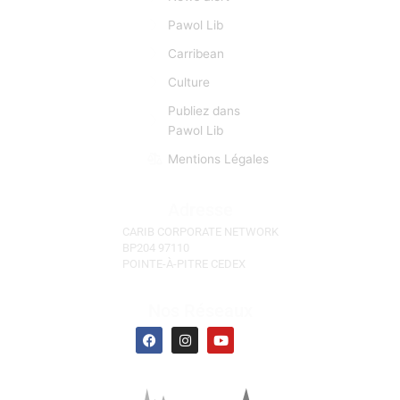
Caraïbe et les nations Créoles. Depuis sa création en
2008, l’objectif premier est d’établir un véritable lien
entre caribéens, indocréoles, francophones,
créolophones, anglophones, et hispanophones.
L’information est donc pour CCN une matière
première d’importance capitale. CCN se fait l’écho de
toutes les manifestations et évènements d'actu qui
sont autant d’occasions de faciliter des «lyannaj». (La
Réunion, l'Ile Maurice, Les Seychelles)
Liens Rapides
Focus
News alert
Pawol Lib
Carribean
Culture
Publiez dans
Pawol Lib
Mentions Légales