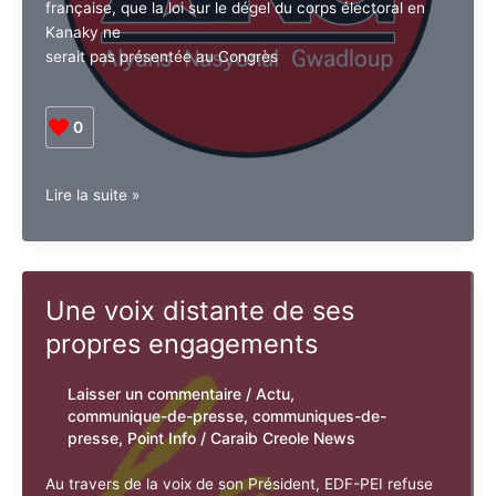
kanak a payé!
Laisser un commentaire
/
Actu
,
communique-de-presse
,
communiques-
de-presse
,
Point Info
/
Caraib Creole
News
le 1er octobre 2024, le nouveau premier ministre de la
France, Michel Barnier a annoncé lors de son discours
de politique générale devant l’assemblée nationale
française, que la loi sur le dégel du corps électoral en
Kanaky ne
serait pas présentée au Congrès
0
la
Lire la suite »
loi
sur