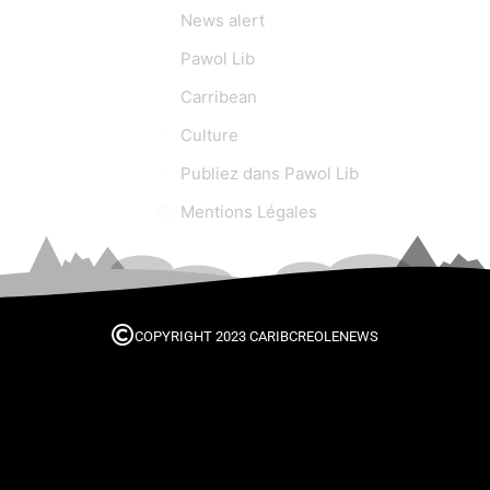
News alert
Pawol Lib
Carribean
Culture
Publiez dans Pawol Lib
Mentions Légales
COPYRIGHT 2023 CARIBCREOLENEWS