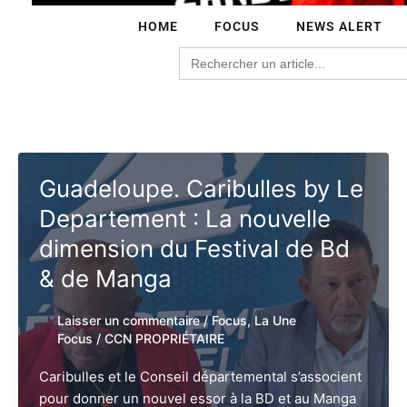
HOME
FOCUS
NEWS ALERT
Search
for:
Guadeloupe. Caribulles by Le
Departement : La nouvelle
dimension du Festival de Bd
& de Manga
Laisser un commentaire
/
Focus
,
La Une
Focus
/
CCN PROPRIÉTAIRE
Caribulles et le Conseil départemental s’associent
pour donner un nouvel essor à la BD et au Manga