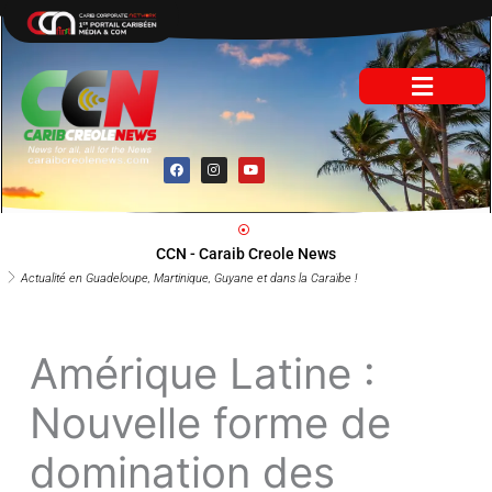
Aller
au
contenu
F
I
Y
a
n
o
c
s
u
e
t
t
b
a
u
o
g
b
o
r
e
CCN - Caraib Creole News
k
a
m
Actualité en Guadeloupe, Martinique, Guyane et dans la Caraïbe !
Amérique Latine :
Nouvelle forme de
domination des