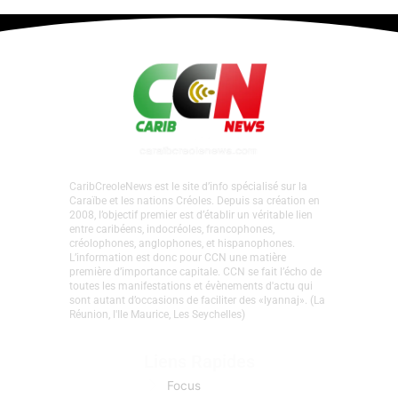
CaribCreoleNews est le site d’info spécialisé sur la
Caraïbe et les nations Créoles. Depuis sa création en
2008, l’objectif premier est d’établir un véritable lien
entre caribéens, indocréoles, francophones,
créolophones, anglophones, et hispanophones.
L’information est donc pour CCN une matière
première d’importance capitale. CCN se fait l’écho de
toutes les manifestations et évènements d'actu qui
sont autant d’occasions de faciliter des «lyannaj». (La
Réunion, l'Ile Maurice, Les Seychelles)
Liens Rapides
Focus