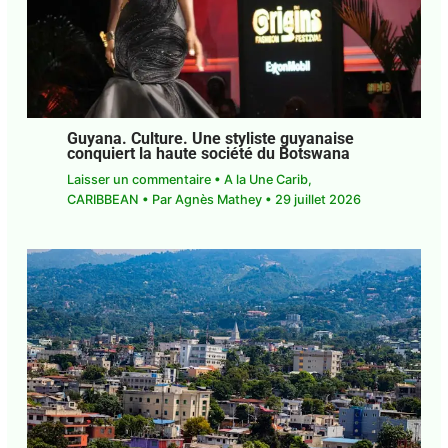
Guyana. Culture. Une styliste guyanaise
conquiert la haute société du Botswana
Laisser un commentaire
•
A la Une Carib
,
CARIBBEAN
• Par
Agnès Mathey
•
29 juillet 2026
E-mail*
J'accepte
l'accord de confidentialité