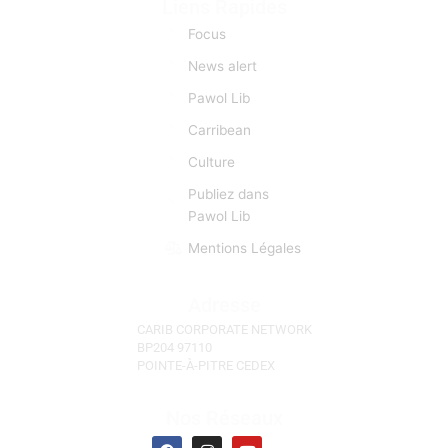
L’information est donc pour CCN une matière
première d’importance capitale. CCN se fait l’écho de
toutes les manifestations et évènements d'actu qui
sont autant d’occasions de faciliter des «lyannaj». (La
Réunion, l'Ile Maurice, Les Seychelles)
Liens Rapides
Focus
News alert
Pawol Lib
Carribean
Culture
Publiez dans
Pawol Lib
Mentions Légales
Adresse