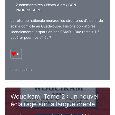
disparaître?
2 commentaires
/
News Alert
/
CCN
PROPRIÉTAIRE
La réforme nationale menace les structures d’aide et
de soin à domicile en Guadeloupe. Fusions
obligatoires, licenciements, disparition des SSIAD…
Que reste-t-il à espérer pour nos aînés ?
0
Guadeloupe.
Lire la suite »
SOS
:
Les
SAAD
Woucikam, Tome 2 : un nouvel
et
éclairage sur la langue créole
Les