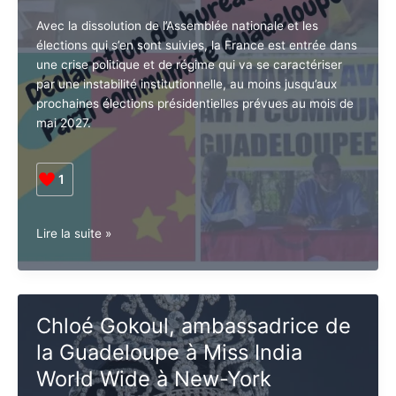
des
Guadeloupéen
radios
associatives
Laisser un commentaire
/
La Une NA
,
?
News Alert
/
Caraib Creole News
Avec la dissolution de l’Assemblée nationale et les
élections qui s’en sont suivies, la France est entrée
dans une crise politique et de régime qui va se
caractériser par une instabilité institutionnelle, au
moins jusqu’aux prochaines élections présidentielles
prévues au mois de mai 2027.
1
Déclaration
Lire la suite »
politique
du
bureau