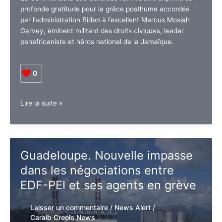
Laisser un commentaire
/
La Une NA
,
News Alert
/
CCN PROPRIÉTAIRE
La Communauté des Caraïbes (CARICOM) exprime sa
profonde gratitude pour la grâce posthume accordée
par l’administration Biden à l’excellent Marcus Mosiah
Garvey, éminent militant des droits civiques, leader
panafricaniste et héros national de la Jamaïque.
0
Un
Lire la suite »
héros
panafricaniste
honoré
:
Guadeloupe. Nouvelle impasse
Marcus
dans les négociations entre
Garvey
obtient
EDF-PEI et ses agents en