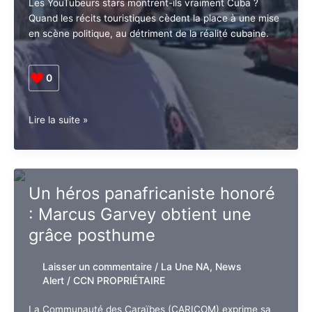
langue
CCN PROPRIÉTAIRE
créole
Les YouTubeurs stars montrent-ils vraiment Cuba ?
Quand les récits touristiques cèdent la place à une
mise en scène politique, au détriment de la réalité
cubaine.
0
Cuba
Lire la suite »
face
aux
influenceurs
:
Un héros panafricaniste
une
honoré : Marcus Garvey
guerre
de
obtient une grâce posthume
l’image