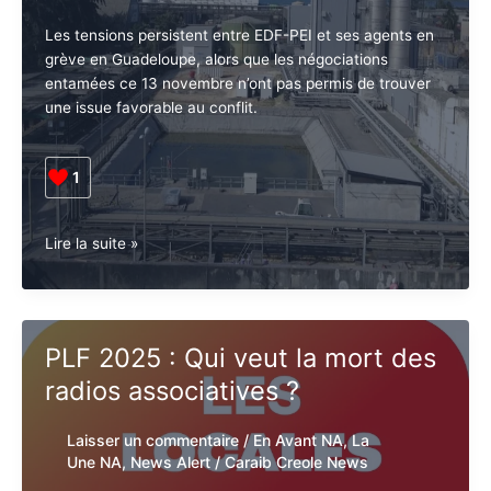
une
grève
grâce
posthume
Laisser un commentaire
/
News Alert
/
Caraib Creole News
Les tensions persistent entre EDF-PEI et ses agents
en grève en Guadeloupe, alors que les négociations
entamées ce 13 novembre n’ont pas permis de
Abonnez-vous à la Newsletter pour ne rien
X
trouver une issue favorable au conflit.
manquer !
1
E-mail*
Guadeloupe.
Lire la suite »
Nouvelle
J'accepte
l'accord de confidentialité
impasse
dans
les
PLF 2025 : Qui veut la mort
négociations