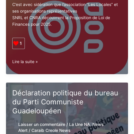
des radios associatives ?
entre
EDF-
PEI
Laisser un commentaire
/
En Avant NA
,
La
et
Une NA
,
News Alert
/
Caraib Creole News
ses
agents
C’est avec sidération que l’association “Les Locales”
en
et ses organisations représentatives
grève
SNRL et CNRA découvrent la Proposition de Loi de
Finances pour 2025.
1
PLF
Lire la suite »
2025
:
Qui
veut
Déclaration politique du
la
bureau du Parti Communiste
mort