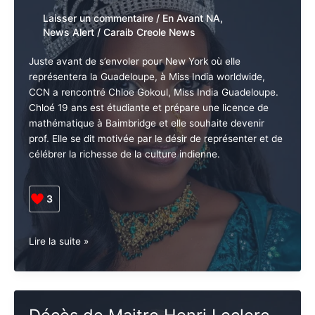
du
Chloé Gokoul, ambassadrice
Parti
de la Guadeloupe à Miss India
Communiste
Guadeloupéen
World Wide à New-York
Laisser un commentaire
/
En Avant NA
,
News Alert
/
Caraib Creole News
Juste avant de s’envoler pour New York où elle
représentera la Guadeloupe, à Miss India worldwide,
CCN a rencontré Chloe Gokoul, Miss India
Guadeloupe. Chloé 19 ans est étudiante et prépare
une licence de mathématique à Baimbridge et elle
souhaite devenir prof. Elle se dit motivée par le désir
de représenter et de célébrer la richesse de la culture
indienne.
3