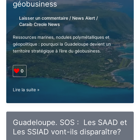
géobusiness
Laisser un commentaire
/
News Alert
/
Caraib Creole News
Ressources marines, nodules polymétalliques et
géopolitique : pourquoi la Guadeloupe devient un
territoire stratégique à l’ère du géobusiness.
0
Guadeloupe.
Lire la suite »
Un
enjeu
géostratégique
dans
Guadeloupe. SOS : Les SAAD
l’ère
et Les SSIAD vont-ils
du
géobusiness