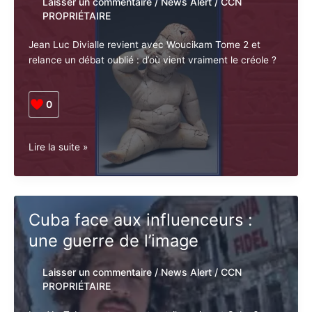
SSIAD
vont-
Laisser un commentaire
/
News Alert
/
ils
CCN PROPRIÉTAIRE
disparaître?
Jean Luc Divialle revient avec Woucikam Tome 2 et
relance un débat oublié : d’où vient vraiment le créole
?
0
Woucikam,
Lire la suite »
Tome
2
:
un
Cuba face aux influenceurs :
nouvel
une guerre de l’image
éclairage
sur
la
Laisser un commentaire
/
News Alert
/