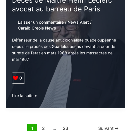
Chloé
Lire la suite »
Gokoul,
ambassadrice
de
la
Décès de Maitre Henri Leclerc
Guadeloupe
avocat au barreau de Paris
à
Miss
India
Laisser un commentaire
/
News Alert
/
World
Caraib Creole News
Wide
à
Défenseur de la cause anticolonialiste
New-
guadeloupéenne depuis le procès des Guadeloupéens
York
devant la cour de sureté de l’état en mars 1968 après
les massacres de mai 1967
0