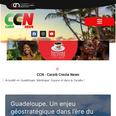
Aller
au
contenu
F
I
Y
a
n
o
c
s
u
e
t
t
b
a
u
o
g
b
o
r
e
k
a
m
CCN - Caraib Creole News
Actualité en Guadeloupe, Martinique, Guyane et dans la Caraïbe !
Guadeloupe. Un enjeu
géostratégique dans l’ère du