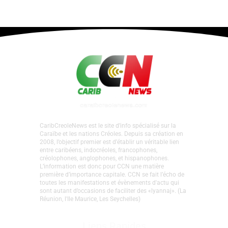
CaribCreoleNews est le site d’info spécialisé sur la
Caraïbe et les nations Créoles. Depuis sa création en
2008, l’objectif premier est d’établir un véritable lien
entre caribéens, indocréoles, francophones,
créolophones, anglophones, et hispanophones.
L’information est donc pour CCN une matière
première d’importance capitale. CCN se fait l’écho de
toutes les manifestations et évènements d'actu qui
sont autant d’occasions de faciliter des «lyannaj». (La
Réunion, l'Ile Maurice, Les Seychelles)
Liens Rapides