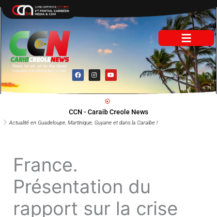
Aller
au
contenu
F
I
Y
a
n
o
c
s
u
e
t
t
b
a
u
o
g
b
o
r
e
CCN - Caraib Creole News
k
a
m
Actualité en Guadeloupe, Martinique, Guyane et dans la Caraïbe !
France.
Présentation du
rapport sur la