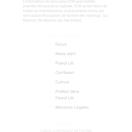
créolophones, anglophones, et hispanophones.
L’information est donc pour CCN une matière
première d’importance capitale. CCN se fait l’écho de
toutes les manifestations et évènements d'actu qui
sont autant d’occasions de faciliter des «lyannaj». (La
Réunion, l'Ile Maurice, Les Seychelles)
Liens Rapides
Focus
News alert
Pawol Lib
Carribean
Culture
Publiez dans
Pawol Lib
Mentions Légales
Adresse