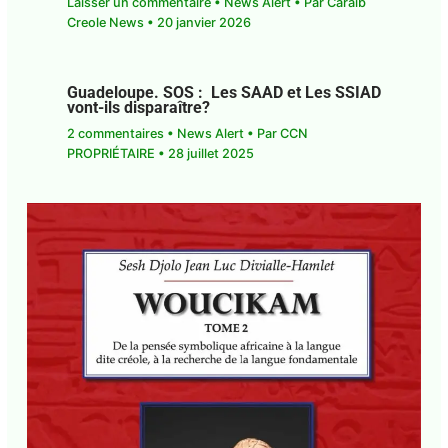
Guadeloupe. Un enjeu géostratégique
dans l’ère du géobusiness
Laisser un commentaire
•
News Alert
• Par
Caraib
Creole News
•
20 janvier 2026
Guadeloupe. SOS : Les SAAD et Les
SSIAD vont-ils disparaître?
2 commentaires
•
News Alert
• Par
CCN
PROPRIÉTAIRE
•
28 juillet 2025