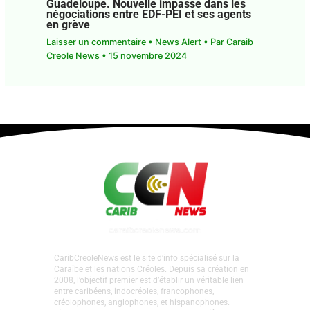
Guadeloupe. Nouvelle impasse dans les
négociations entre EDF-PEI et ses agents
en grève
Laisser un commentaire
•
News Alert
• Par
Caraib
Creole News
•
15 novembre 2024
CaribCreoleNews est le site d’info spécialisé sur la
Caraïbe et les nations Créoles. Depuis sa création en
2008, l’objectif premier est d’établir un véritable lien
entre caribéens, indocréoles, francophones,