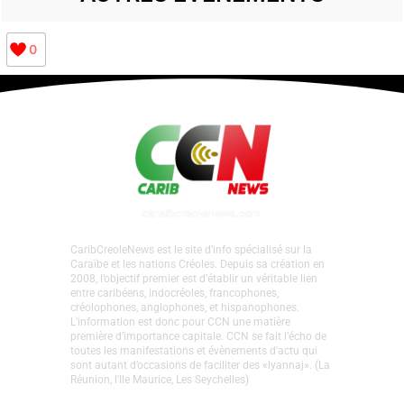
0
CaribCreoleNews est le site d’info spécialisé sur la
Caraïbe et les nations Créoles. Depuis sa création en
2008, l’objectif premier est d’établir un véritable lien
entre caribéens, indocréoles, francophones,
créolophones, anglophones, et hispanophones.
L’information est donc pour CCN une matière
première d’importance capitale. CCN se fait l’écho de
toutes les manifestations et évènements d'actu qui
sont autant d’occasions de faciliter des «lyannaj». (La
Réunion, l'Ile Maurice, Les Seychelles)