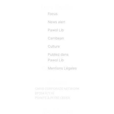
Liens Rapides
Focus
News alert
Pawol Lib
Carribean
Culture
Publiez dans
Pawol Lib
Mentions Légales
Adresse
CARIB CORPORATE NETWORK
BP204 97110
POINTE-À-PITRE CEDEX
Nos Réseaux