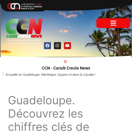
Aller
au
contenu
F
I
Y
a
n
o
c
s
u
e
t
t
b
a
u
o
g
b
o
r
e
CCN - Caraib Creole News
k
a
m
Actualité en Guadeloupe, Martinique, Guyane et dans la Caraïbe !
Guadeloupe.
Découvrez les
chiffres clés de