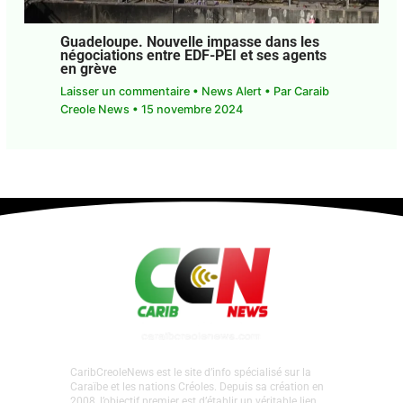
Guadeloupe. Nouvelle impasse dans les
négociations entre EDF-PEI et ses agents
en grève
Laisser un commentaire
•
News Alert
• Par
Caraib
Creole News
•
15 novembre 2024
CaribCreoleNews est le site d’info spécialisé sur la
Caraïbe et les nations Créoles. Depuis sa création en
2008, l’objectif premier est d’établir un véritable lien