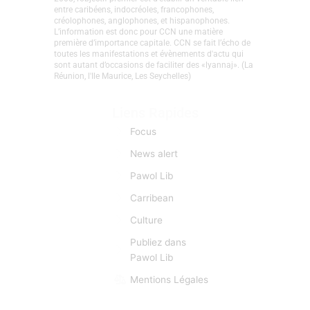
entre caribéens, indocréoles, francophones,
créolophones, anglophones, et hispanophones.
L’information est donc pour CCN une matière
première d’importance capitale. CCN se fait l’écho de
toutes les manifestations et évènements d'actu qui
sont autant d’occasions de faciliter des «lyannaj». (La
Réunion, l'Ile Maurice, Les Seychelles)
Liens Rapides
Focus
News alert
Pawol Lib
Carribean
Culture
Publiez dans
Pawol Lib
Mentions Légales