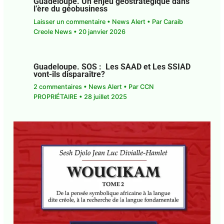
Guadeloupe. Un enjeu géostratégique dans
l’ère du géobusiness
Laisser un commentaire
•
News Alert
• Par
Caraib
Creole News
•
20 janvier 2026
Guadeloupe. SOS : Les SAAD et Les SSIAD
vont-ils disparaître?
2 commentaires
•
News Alert
• Par
CCN
PROPRIÉTAIRE
•
28 juillet 2025