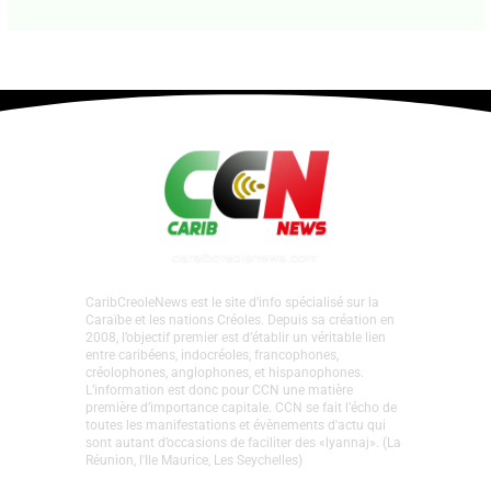
CaribCreoleNews est le site d’info spécialisé sur la
Caraïbe et les nations Créoles. Depuis sa création en
2008, l’objectif premier est d’établir un véritable lien
entre caribéens, indocréoles, francophones,
créolophones, anglophones, et hispanophones.
L’information est donc pour CCN une matière
première d’importance capitale. CCN se fait l’écho de
toutes les manifestations et évènements d'actu qui
sont autant d’occasions de faciliter des «lyannaj». (La
Réunion, l'Ile Maurice, Les Seychelles)