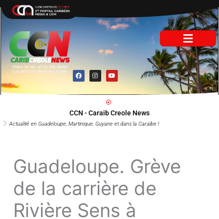
Aller
au
contenu
F
I
Y
a
n
o
c
s
u
e
t
t
b
a
u
o
g
b
o
r
e
CCN - Caraib Creole News
k
a
m
Actualité en Guadeloupe, Martinique, Guyane et dans la Caraïbe !
Guadeloupe. Grève
de la carrière de
Rivière Sens à