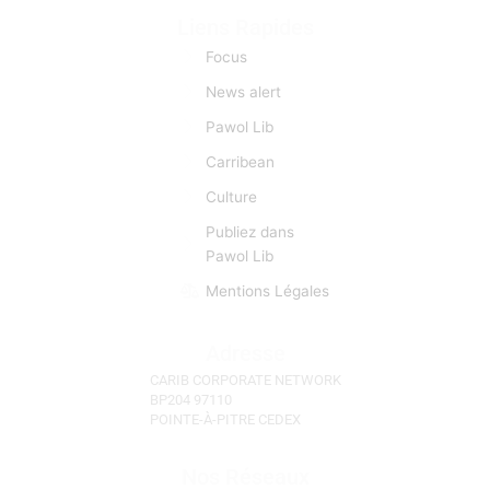
Liens Rapides
Focus
News alert
Pawol Lib
Carribean
Culture
Publiez dans
Pawol Lib
Mentions Légales
Adresse
CARIB CORPORATE NETWORK
BP204 97110
POINTE-À-PITRE CEDEX
Nos Réseaux