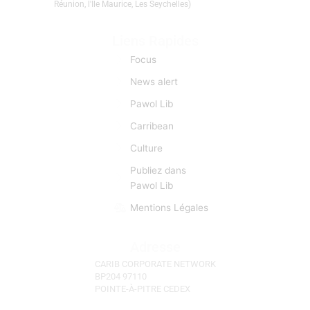
Réunion, l'Ile Maurice, Les Seychelles)
Liens Rapides
Focus
News alert
Pawol Lib
Carribean
Culture
Publiez dans
Pawol Lib
Mentions Légales
Adresse
CARIB CORPORATE NETWORK
BP204 97110
POINTE-À-PITRE CEDEX