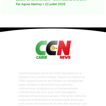
CaribCreoleNews est le site d’info spécialisé sur la
Caraïbe et les nations Créoles. Depuis sa création en
2008, l’objectif premier est d’établir un véritable lien
entre caribéens, indocréoles, francophones,
créolophones, anglophones, et hispanophones.
L’information est donc pour CCN une matière
première d’importance capitale. CCN se fait l’écho de
toutes les manifestations et évènements d'actu qui
sont autant d’occasions de faciliter des «lyannaj». (La