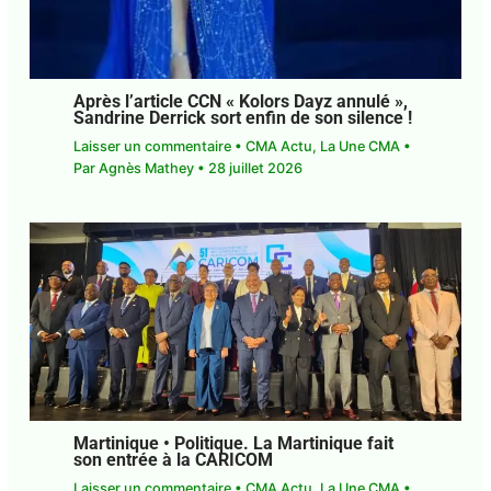
Après l’article CCN « Kolors Dayz
annulé », Sandrine Derrick sort enfin de
son silence !
Laisser un commentaire
•
CMA Actu
,
La Une CMA
• Par
Agnès Mathey
•
28 juillet 2026
Martinique • Politique. La Martinique fait
son entrée à la CARICOM
Laisser un commentaire
•
CMA Actu
,
La Une CMA
• Par
Agnès Mathey
•
22 juillet 2026