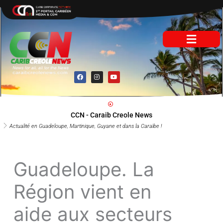
Aller
au
contenu
F
I
Y
a
n
o
c
s
u
e
t
t
b
a
u
o
g
b
o
r
e
CCN - Caraib Creole News
k
a
m
Actualité en Guadeloupe, Martinique, Guyane et dans la Caraïbe !
Guadeloupe. La
Région vient en
aide aux secteurs