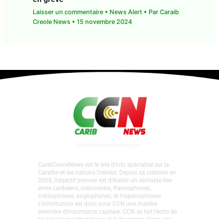
Laisser un commentaire
•
News Alert
• Par
Caraib
Creole News
•
15 novembre 2024
CaribCreoleNews est le site d’info spécialisé sur la
Caraïbe et les nations Créoles. Depuis sa création en
2008, l’objectif premier est d’établir un véritable lien
entre caribéens, indocréoles, francophones,
créolophones, anglophones, et hispanophones.
L’information est donc pour CCN une matière
première d’importance capitale. CCN se fait l’écho de