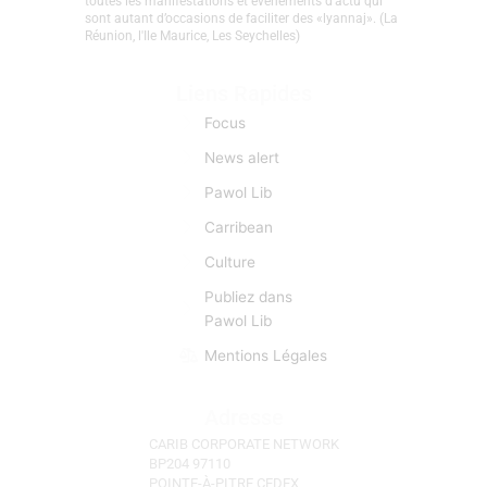
toutes les manifestations et évènements d'actu qui
sont autant d’occasions de faciliter des «lyannaj». (La
Réunion, l'Ile Maurice, Les Seychelles)
Liens Rapides
Focus
News alert
Pawol Lib
Carribean
Culture
Publiez dans
Pawol Lib
Mentions Légales
Adresse
CARIB CORPORATE NETWORK
BP204 97110
POINTE-À-PITRE CEDEX