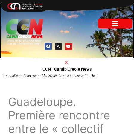
Aller
au
contenu
F
I
Y
a
n
o
c
s
u
e
t
t
b
a
u
o
g
b
o
r
e
CCN - Caraib Creole News
k
a
m
Actualité en Guadeloupe, Martinique, Guyane et dans la Caraïbe !
Guadeloupe.
Première rencontre
entre le « collectif