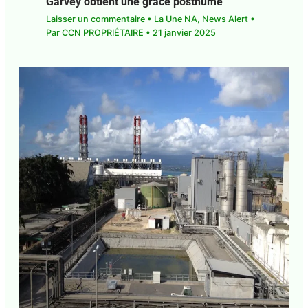
Garvey obtient une grâce posthume
Laisser un commentaire
•
La Une NA
,
News Alert
•
Par
CCN PROPRIÉTAIRE
•
21 janvier 2025