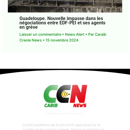
Guadeloupe. Nouvelle impasse dans les
négociations entre EDF-PEI et ses agents
en grève
Laisser un commentaire
•
News Alert
• Par
Caraib
Creole News
•
15 novembre 2024
CaribCreoleNews est le site d’info spécialisé sur la
Caraïbe et les nations Créoles. Depuis sa création en