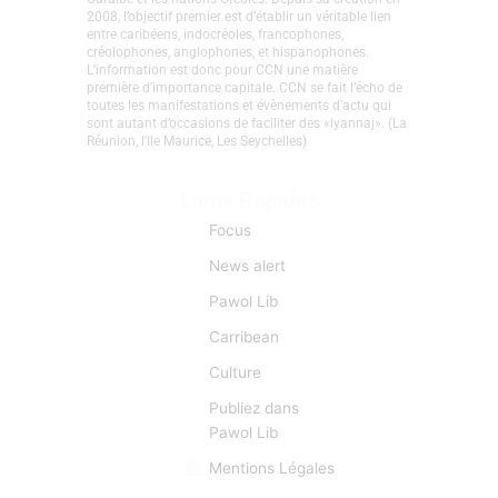
2008, l’objectif premier est d’établir un véritable lien
entre caribéens, indocréoles, francophones,
créolophones, anglophones, et hispanophones.
L’information est donc pour CCN une matière
première d’importance capitale. CCN se fait l’écho de
toutes les manifestations et évènements d'actu qui
sont autant d’occasions de faciliter des «lyannaj». (La
Réunion, l'Ile Maurice, Les Seychelles)
Liens Rapides
Focus
News alert
Pawol Lib
Carribean
Culture
Publiez dans
Pawol Lib
Mentions Légales