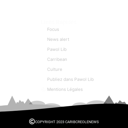
Liens Rapides
Focus
News alert
Pawol Lib
Carribean
Culture
Publiez dans Pawol Lib
Mentions Légales
COPYRIGHT 2023 CARIBCREOLENEWS