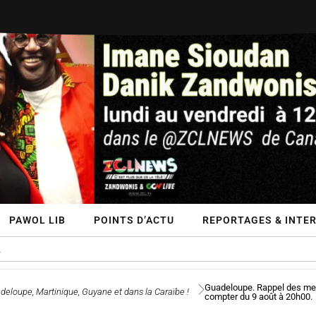
PAWOL LIB
POINTS D’ACTU
REPORTAGES & INTE
Guadeloupe. Rappel des mesu
deloupe, Martinique, Guyane et dans la Caraïbe !
compter du 9 août à 20h00.