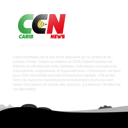
CaribCreoleNews est le site d’info spécialisé sur la Caraïbe et les
nations Créoles. Depuis sa création en 2008, l’objectif premier est
d’établir un véritable lien entre caribéens, indocréoles, francophones,
créolophones, anglophones, et hispanophones. L’information est donc
pour CCN une matière première d’importance capitale. CCN se fait
l’écho de toutes les manifestations et évènements d'actu qui sont
autant d’occasions de faciliter des «lyannaj». (La Réunion, l'Ile Maurice,
Les Seychelles)