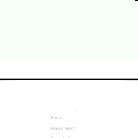
Liens Rapides
Focus
News alert