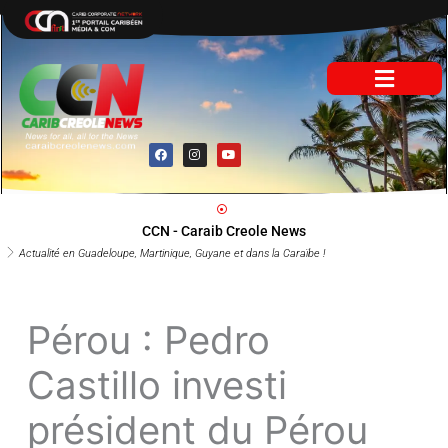
Aller
au
contenu
F
I
Y
a
n
o
c
s
u
e
t
t
b
a
u
o
g
b
o
r
e
CCN - Caraib Creole News
k
a
m
Actualité en Guadeloupe, Martinique, Guyane et dans la Caraïbe !
Pérou : Pedro
Castillo investi
président du