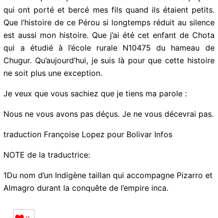
Pérou profond courent dans les veines. Que moi aussi,
je suis le fils de ce pays fondé sur la sueur et mes
ancêtres, érigé sur l’absence d’opportunités qui ont été
offertes à mes parents et que malgré cela, moi aussi,
je les ai vus résister. Que ma vie s’est faite dans le
froid des matins aux champs et que ce sont aussi ces
mains de paysan qui ont porté et bercé mes fils quand
ils étaient petits. Que l’histoire de ce Pérou si
longtemps réduit au silence est aussi mon histoire. Que
j’ai été cet enfant de Chota qui a étudié à l’école rurale
N10475 du hameau de Chugur. Qu’aujourd’hui, je suis là
pour que cette histoire ne soit plus une exception.
Je veux que vous sachiez que je tiens ma parole :
Nous ne vous avons pas déçus. Je ne vous décevrai
pas.
E-mail*