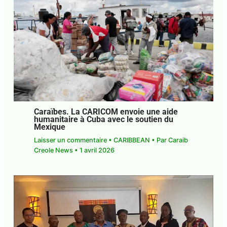
Caraïbes. L’aide humanitaire de la
CARICOM à Cuba pleinement
opérationnelle
Laisser un commentaire
•
CARIBBEAN
• Par
Caraib Creole News
•
1 avril 2026
Caraïbes. La CARICOM envoie une aide
humanitaire à Cuba avec le soutien du
Mexique
Laisser un commentaire
•
CARIBBEAN
• Par
Caraib Creole News
•
1 avril 2026