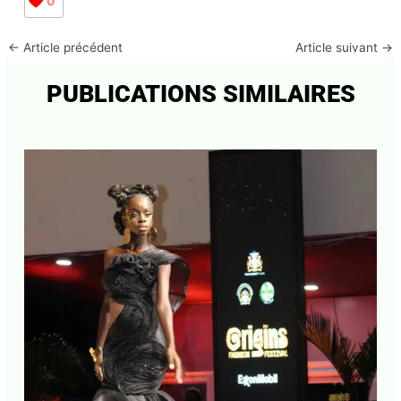
traduction Françoise Lopez pour Bolivar Infos
NOTE de la traductrice:
J'accepte
l'accord de confidentialité
1Du nom d’un Indigène taillan qui accompagne Pizarro
et Almagro durant la conquête de l’empire inca.
0
←
Article précédent
Article suivant
→
PUBLICATIONS SIMILAIRES