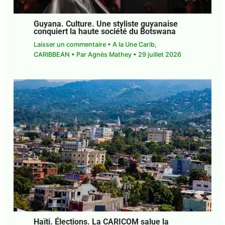
Guyana. Culture. Une styliste guyanaise
conquiert la haute société du Botswana
Laisser un commentaire
•
A la Une Carib
,
CARIBBEAN
• Par
Agnès Mathey
•
29 juillet 2026