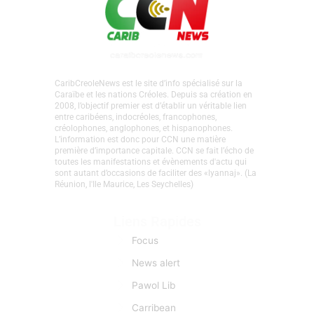
CaribCreoleNews est le site d’info spécialisé sur la
Caraïbe et les nations Créoles. Depuis sa création en
2008, l’objectif premier est d’établir un véritable lien
entre caribéens, indocréoles, francophones,
créolophones, anglophones, et hispanophones.
L’information est donc pour CCN une matière
première d’importance capitale. CCN se fait l’écho de
toutes les manifestations et évènements d'actu qui
sont autant d’occasions de faciliter des «lyannaj». (La
Réunion, l'Ile Maurice, Les Seychelles)
Liens Rapides