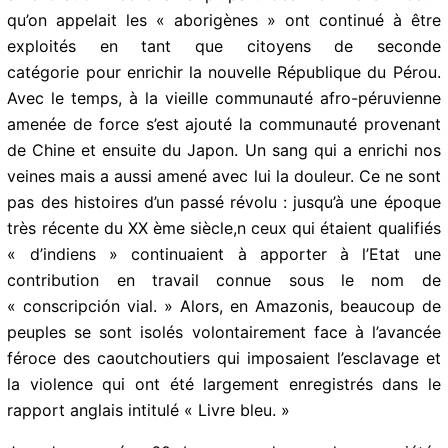
40 ans plus tard, l’indépendance du vice-royaume du
Pérou par rapport à l’Espagne n’a apporté aucune
amélioration réelle à la plupart des Péruviens : ceux
qu’on appelait les « aborigènes » ont continué à être
exploités en tant que citoyens de seconde
catégorie pour enrichir la nouvelle République du
Pérou. Avec le temps, à la vieille communauté afro-
péruvienne amenée de force s’est ajouté la
communauté provenant de Chine et ensuite du Japon.
Un sang qui a enrichi nos veines mais a aussi amené
avec lui la douleur. Ce ne sont pas des histoires d’un
passé révolu : jusqu’à une époque très récente du XX
ème siècle,n ceux qui étaient qualifiés « d’indiens »
continuaient à apporter à l’Etat une contribution en
travail connue sous le nom de « conscripción vial. »
Alors, en Amazonis, beaucoup de peuples se sont
isolés volontairement face à l’avancée féroce des