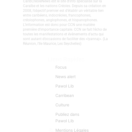
CaribCreoleNews est le site d’info spécialisé sur la
Caraïbe et les nations Créoles. Depuis sa création en
2008, l’objectif premier est d’établir un véritable lien
entre caribéens, indocréoles, francophones,
créolophones, anglophones, et hispanophones.
L’information est donc pour CCN une matière
première d’importance capitale. CCN se fait l’écho de
toutes les manifestations et évènements d'actu qui
sont autant d’occasions de faciliter des «lyannaj». (La
Réunion, l'Ile Maurice, Les Seychelles)
Liens Rapides
Focus
News alert
Pawol Lib
Carribean
Culture
Publiez dans
Pawol Lib
Mentions Légales