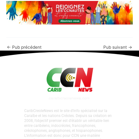
←
Pub précédent
Pub suivant
→
CaribCreoleNews est le site d’info spécialisé sur la
Caraïbe et les nations Créoles. Depuis sa création en
2008, l’objectif premier est d’établir un véritable lien
entre caribéens, indocréoles, francophones,
créolophones, anglophones, et hispanophones.
L’information est donc pour CCN une matière