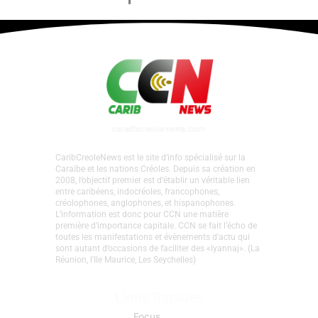
CaribCreoleNews est le site d’info spécialisé sur la
Caraïbe et les nations Créoles. Depuis sa création en
2008, l’objectif premier est d’établir un véritable lien
entre caribéens, indocréoles, francophones,
créolophones, anglophones, et hispanophones.
L’information est donc pour CCN une matière
première d’importance capitale. CCN se fait l’écho de
toutes les manifestations et évènements d'actu qui
sont autant d’occasions de faciliter des «lyannaj». (La
Réunion, l'Ile Maurice, Les Seychelles)
Liens Rapides
Focus