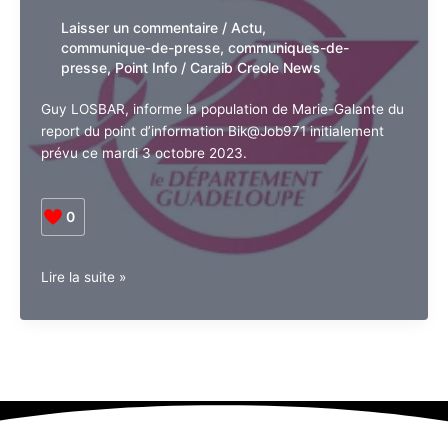
Laisser un commentaire
/
Actu
,
communique-de-presse
,
communiques-de-
presse
,
Point Info
/
Caraib Creole News
Guy LOSBAR, informe la population de Marie-Galante du
report du point d’information Bik@Job971 initialement
prévu ce mardi 3 octobre 2023.
0
Report
Lire la suite »
du
Bik@job
de
Marie-
Galante