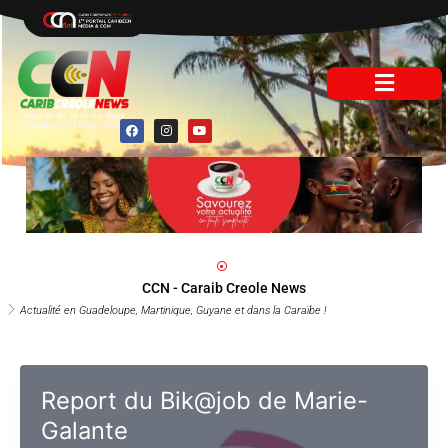
Aller
au
contenu
F
I
Y
a
n
o
c
s
u
e
t
t
b
a
u
o
g
b
o
r
e
k
a
m
CCN - Caraib Creole News
Actualité en Guadeloupe, Martinique, Guyane et dans la Caraïbe !
Report du Bik@job de Marie-
Galante