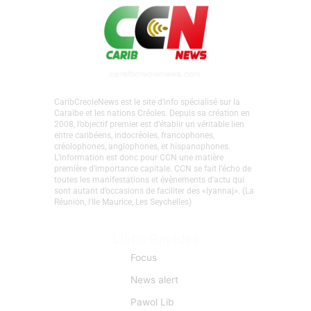
CaribCreoleNews est le site d’info spécialisé sur la
Caraïbe et les nations Créoles. Depuis sa création en
2008, l’objectif premier est d’établir un véritable lien
entre caribéens, indocréoles, francophones,
créolophones, anglophones, et hispanophones.
L’information est donc pour CCN une matière
première d’importance capitale. CCN se fait l’écho de
toutes les manifestations et évènements d'actu qui
sont autant d’occasions de faciliter des «lyannaj». (La
Réunion, l'Ile Maurice, Les Seychelles)
Liens Rapides
Focus
News alert
Pawol Lib