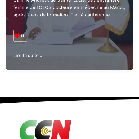
femme de l’OECS docteure en médecine au Maroc,
après 7 ans de formation. Fierté caribéenne.
0
Sainte-
Lire la suite »
Lucie
•
Société.
Camille
Andrew,
première
femme
de
l’OECS
à
décrocher