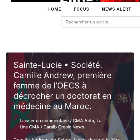
HOME
FOCUS
NEWS ALERT
Search
for:
Sainte-Lucie • Société.
Camille Andrew, première
femme de l’OECS à
décrocher un doctorat en
médecine au Maroc.
Laisser un commentaire
/
CMA Actu
,
La
Une CMA
/
Caraib Creole News
Camille Andrew, de Sainte-Lucie, devient la 1ère