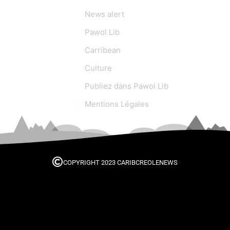
News alert
Pawol Lib
Carribean
Culture
Publiez dans Pawol Lib
Mentions Légales
COPYRIGHT 2023 CARIBCREOLENEWS