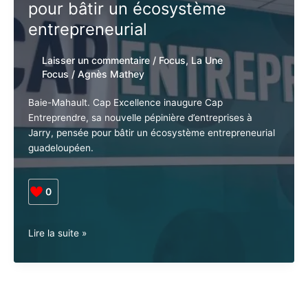
pour bâtir un écosystème
entrepreneurial
Laisser un commentaire
/
Focus
,
La Une
Focus
/
Agnès Mathey
Baie-Mahault. Cap Excellence inaugure Cap
Entreprendre, sa nouvelle pépinière d’entreprises à
Jarry, pensée pour bâtir un écosystème entrepreneurial
guadeloupéen.
0
Guadeloupe
Lire la suite »
•
Économie.
Cap
Entreprendre :