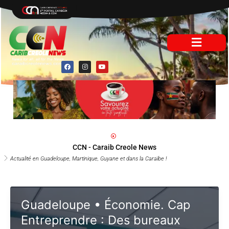
Aller
au
contenu
F
I
Y
a
n
o
c
s
u
e
t
t
b
a
u
o
g
b
o
r
e
k
a
m
CCN - Caraib Creole News
Actualité en Guadeloupe, Martinique, Guyane et dans la Caraïbe !
Guadeloupe • Économie. Cap
Entreprendre : Des bureaux