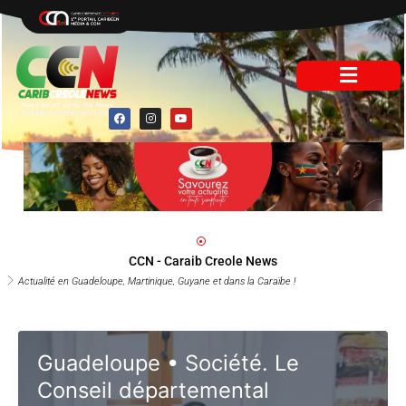
Aller
au
contenu
F
I
Y
a
n
o
c
s
u
e
t
t
b
a
u
o
g
b
o
r
e
k
a
m
CCN - Caraib Creole News
Actualité en Guadeloupe, Martinique, Guyane et dans la Caraïbe !
Guadeloupe • Société. Le
Conseil départemental