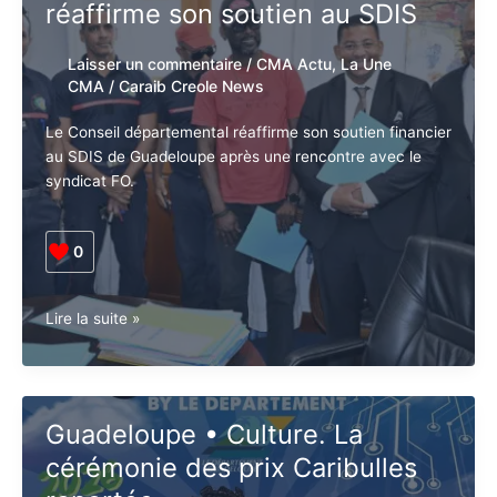
réaffirme son soutien au SDIS
Laisser un commentaire
/
CMA Actu
,
La Une
CMA
/
Caraib Creole News
Le Conseil départemental réaffirme son soutien financier
au SDIS de Guadeloupe après une rencontre avec le
syndicat FO.
0
Guadeloupe
Lire la suite »
•
Société.
Le
Conseil
Guadeloupe • Culture. La
départemental
cérémonie des prix Caribulles
réaffirme
son