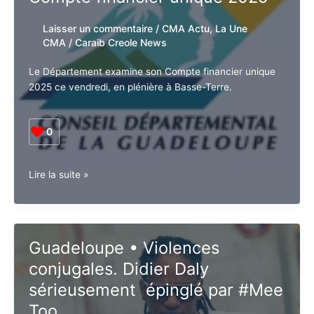
reportée
Laisser un commentaire
/
CMA Actu
,
La Une
CMA
/
Caraib Creole News
Le Département examine son Compte financier unique
2025 ce vendredi, en plénière à Basse-Terre.
0
Guadeloupe
Lire la suite »
•
Économie.
Le
Département
Guadeloupe • Violences
examine
conjugales. Didier Daly
son
Compte
sérieusement épinglé par #Mee
financier
Too
unique