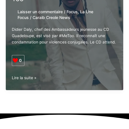
2025
Laisser un commentaire
/
Focus
,
La Une
Focus
/
Caraib Creole News
Didier Daly, chef des Ambassadeurs jeunesse au CD
Guadeloupe, est visé par #MeToo. Il reconnaît une
condamnation pour violences conjugales. Le CD attend.
0
Guadeloupe •
Lire la suite »
Violences
conjugales.
Didier
Daly
sérieusement
épinglé
par
#Mee