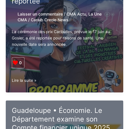
reportée
soutien
au
Laisser un commentaire
/
CMA Actu
,
La Une
SDIS
CMA
/
Caraib Creole News
La cérémonie des prix Caribulles, prévue le 17 juin au
Gosier, a été reportée pour raisons de santé. Une
nouvelle date sera annoncée.
0
Guadeloupe
Lire la suite »
•
Culture.
La
cérémonie
Guadeloupe • Économie. Le
des
Département examine son
prix
Caribulles
Compte financier unique 2025