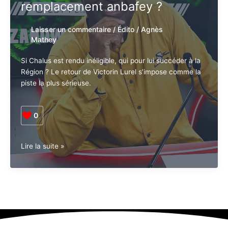
remplacement anbafey ?
Laisser un commentaire
/
Édito
/
Agnès
Mathey
Si Chalus est rendu inéligible, qui pour lui succéder à la
Région ? Le retour de Victorin Lurel s’impose comme la
piste la plus sérieuse.
0
L’après
Lire la suite »
Chalus
:
Grand
remplacement
ou
petit
remplacement