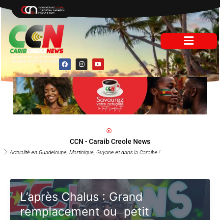
Aller
au
contenu
F
I
Y
a
n
o
c
s
u
e
t
t
b
a
u
o
g
b
o
r
e
k
a
m
CCN - Caraib Creole News
Actualité en Guadeloupe, Martinique, Guyane et dans la Caraïbe !
L’après Chalus : Grand
remplacement ou petit