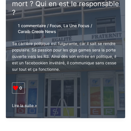
mort ? Qui en est le responsable
?
1 commentaire
/
Focus
,
La Une Focus
/
Caraib Creole News
Sa carrière politique est fulgurante, car il sait se rendre
populaire. Sa passion pour les giga games sera la porte
ouverte vers les RS. Ainsi dès son entrée en politique, il
est un facebookien invétéré, il communique sans cesse
sur tout et ça fonctionne.
0
Guadeloupe.
Lire la suite »
Nécrologie.
Pourquoi
Cédric