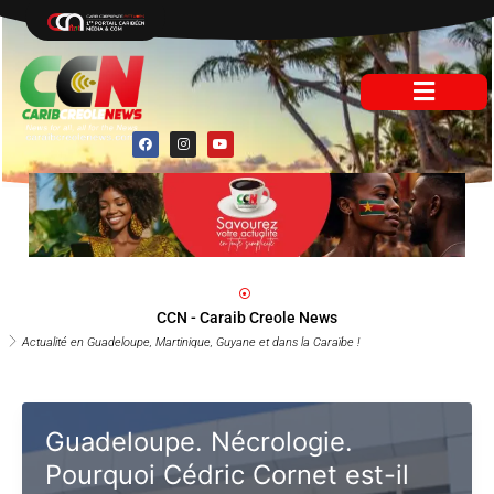
Aller
au
contenu
F
I
Y
a
n
o
c
s
u
e
t
t
b
a
u
o
g
b
o
r
e
k
a
m
CCN - Caraib Creole News
Actualité en Guadeloupe, Martinique, Guyane et dans la Caraïbe !
Guadeloupe. Nécrologie.
Pourquoi Cédric Cornet est-il