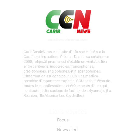
CaribCreoleNews est le site d’info spécialisé sur la
Caraïbe et les nations Créoles. Depuis sa création en
2008, l’objectif premier est d’établir un véritable lien
entre caribéens, indocréoles, francophones,
créolophones, anglophones, et hispanophones.
L’information est donc pour CCN une matière
première d’importance capitale. CCN se fait l’écho de
toutes les manifestations et évènements d'actu qui
sont autant d’occasions de faciliter des «lyannaj». (La
Réunion, l'Ile Maurice, Les Seychelles)
Liens Rapides
Focus
News alert