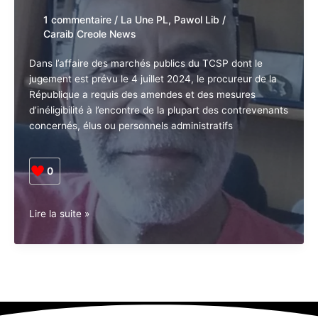
1 commentaire
/
La Une PL
,
Pawol Lib
/
Caraib Creole News
Dans l’affaire des marchés publics du TCSP dont le
jugement est prévu le 4 juillet 2024, le procureur de la
République a requis des amendes et des mesures
d’inéligibilité à l’encontre de la plupart des contrevenants
concernés, élus ou personnels administratifs
0
L’effet
Lire la suite »
guillotine
de
l’inéligibilité
du
président