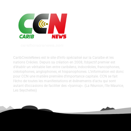
CaribCreoleNews est le site d’info spécialisé sur la Caraïbe et les
nations Créoles. Depuis sa création en 2008, l’objectif premier est
d’établir un véritable lien entre caribéens, indocréoles, francophones,
créolophones, anglophones, et hispanophones. L’information est donc
pour CCN une matière première d’importance capitale. CCN se fait
l’écho de toutes les manifestations et évènements d'actu qui sont
autant d’occasions de faciliter des «lyannaj». (La Réunion, l'Ile Maurice,
Les Seychelles)