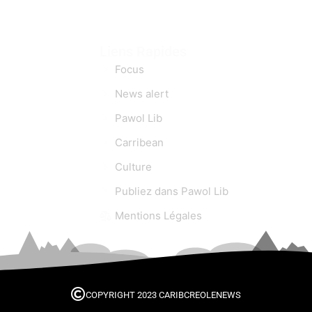
Liens Rapides
Focus
News alert
Pawol Lib
Carribean
Culture
Publiez dans Pawol Lib
Mentions Légales
COPYRIGHT 2023 CARIBCREOLENEWS