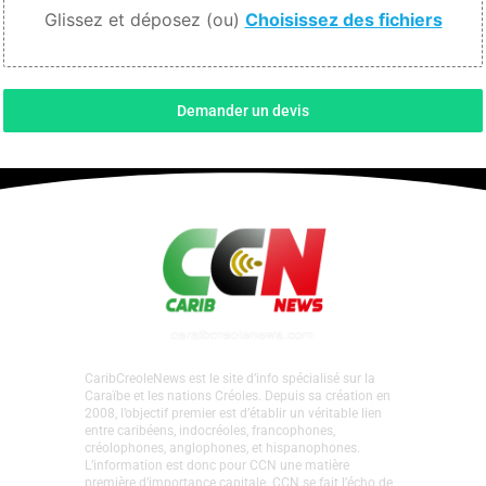
Glissez et déposez (ou)
Choisissez des fichiers
Demander un devis
CaribCreoleNews est le site d’info spécialisé sur la
Caraïbe et les nations Créoles. Depuis sa création en
2008, l’objectif premier est d’établir un véritable lien
entre caribéens, indocréoles, francophones,
créolophones, anglophones, et hispanophones.
L’information est donc pour CCN une matière
première d’importance capitale. CCN se fait l’écho de