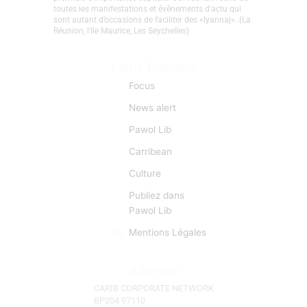
toutes les manifestations et évènements d'actu qui
sont autant d’occasions de faciliter des «lyannaj». (La
Réunion, l'Ile Maurice, Les Seychelles)
Liens Rapides
Focus
News alert
Pawol Lib
Carribean
Culture
Publiez dans
Pawol Lib
Mentions Légales
Adresse
CARIB CORPORATE NETWORK
BP204 97110