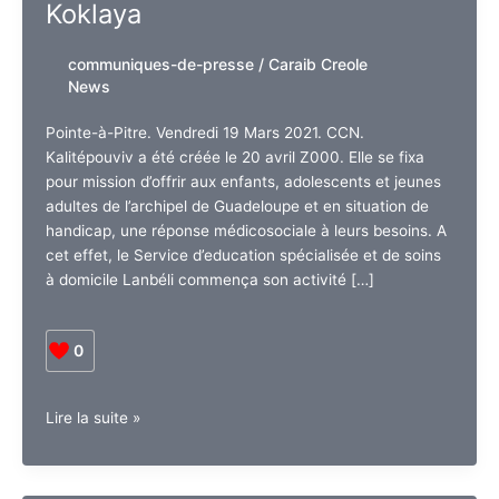
Koklaya
communiques-de-presse
/
Caraib Creole
News
Pointe-à-Pitre. Vendredi 19 Mars 2021. CCN.
Kalitépouviv a été créée le 20 avril Z000. Elle se fixa
pour mission d’offrir aux enfants, adolescents et jeunes
adultes de l’archipel de Guadeloupe et en situation de
handicap, une réponse médicosociale à leurs besoins. A
cet effet, le Service d’education spécialisée et de soins
à domicile Lanbéli commença son activité […]
0
Guadeloupe.
Lire la suite »
Le
complexe
de