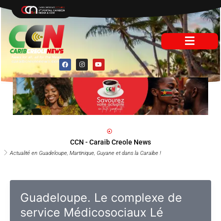
Aller
au
contenu
F
I
Y
a
n
o
c
s
u
e
t
t
b
a
u
o
g
b
o
r
e
k
a
m
CCN - Caraib Creole News
Actualité en Guadeloupe, Martinique, Guyane et dans la Caraïbe !
Guadeloupe. Le complexe de
service Médicosociaux Lé