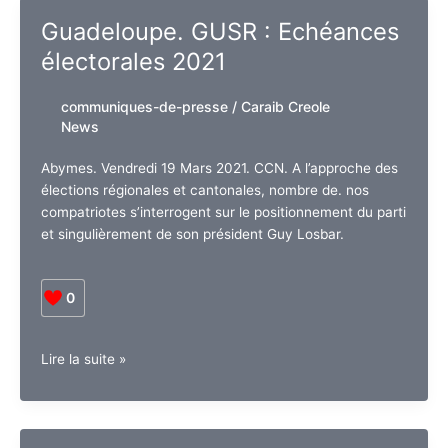
service
Guadeloupe. GUSR : Echéances
Médicosociaux
électorales 2021
Lé
Koklaya
communiques-de-presse
/
Caraib Creole
News
Abymes. Vendredi 19 Mars 2021. CCN. A l’approche des
élections régionales et cantonales, nombre de. nos
compatriotes s’interrogent sur le positionnement du parti
et singulièrement de son président Guy Losbar.
0
Guadeloupe.
Lire la suite »
GUSR
:
Echéances
électorales