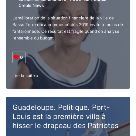
Creole News
L’amélioration de la situation financière de la ville de
Basse Terre qui a commencé dès 2019 invite à moins de
fanfaronnade. Ce résultat est fragile quand on analyse
l’ensemble du budget
0
Basse-
Lire la suite »
Terre,
Ville
à
l’arrêt
Guadeloupe. Politique. Port-
Louis est la première ville à
hisser le drapeau des Patriotes