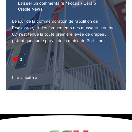
Laisser un commentaire
/
Focus
/
Caraib
Creole News
Le jour de la commémoration de l’abolition de
l’esclavage, et des évenements des massacres de mai
67 s’est tenue la toute première levée de drapeau
patriotique sur le parvis de la mairie de Port-Louis
0
Guadeloupe.
Lire la suite »
Politique.
Port-
Louis
est
la
première
ville
à