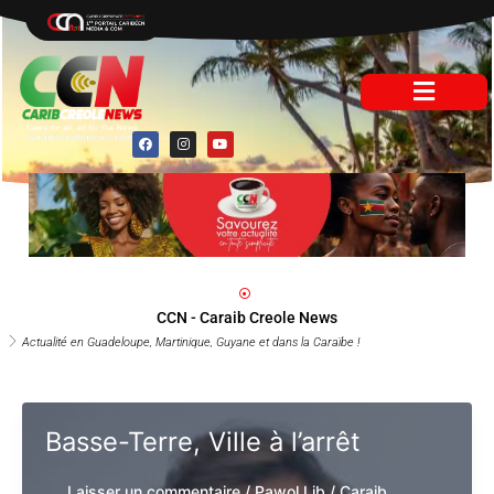
Aller
au
contenu
F
I
Y
a
n
o
c
s
u
e
t
t
b
a
u
o
g
b
o
r
e
k
a
m
CCN - Caraib Creole News
Actualité en Guadeloupe, Martinique, Guyane et dans la Caraïbe !
Basse-Terre, Ville à l’arrêt
Laisser un commentaire
/
Pawol Lib
/
Caraib