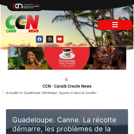
Aller
au
contenu
F
I
Y
a
n
o
c
s
u
e
t
t
b
a
u
o
g
b
o
r
e
k
a
m
CCN - Caraib Creole News
Actualité en Guadeloupe, Martinique, Guyane et dans la Caraïbe !
Guadeloupe. Canne. La récolte
démarre, les problèmes de la