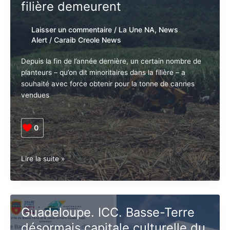
filière demeurent
Laisser un commentaire
/
La Une NA
,
News
Alert
/
Caraib Creole News
Depuis la fin de l’année dernière, un certain nombre de
planteurs – qu’on dit minoritaires dans la filière – a
souhaité avec force obtenir pour la tonne de cannes
vendues
0
Guadeloupe.
Lire la suite »
Canne.
La
récolte
démarre,
Guadeloupe. ICC. Basse-Terre
les
désormais capitale culturelle du
problèmes