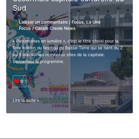
de
Sud
la
filière
Laisser un commentaire
/
Focus
,
La Une
demeurent
Focus
/
Caraib Creole News
« Patrimoines en lumière », c’est le titre choisi pour la
1ère édition du festival de Basse-Terre qui se tient du 2
au 5 mai sur les nombreux sites de la capitale.
Demandez le programme.
0
Guadeloupe.
Lire la suite »
ICC.
Basse-
Terre
désormais
capitale