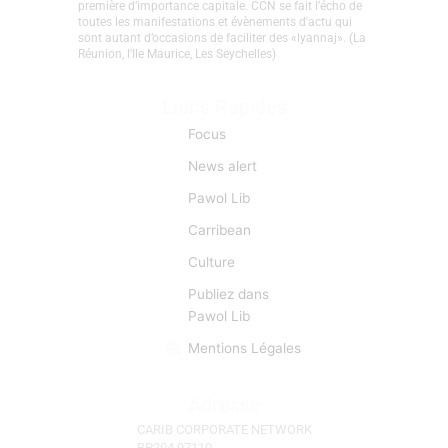
première d’importance capitale. CCN se fait l’écho de
toutes les manifestations et évènements d'actu qui
sont autant d’occasions de faciliter des «lyannaj». (La
Réunion, l'Ile Maurice, Les Seychelles)
Liens Rapides
Focus
News alert
Pawol Lib
Carribean
Culture
Publiez dans
Pawol Lib
Mentions Légales
Adresse
CARIB CORPORATE NETWORK
BP204 97110