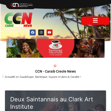
Aller
au
contenu
F
I
Y
a
n
o
c
s
u
e
t
t
b
a
u
o
g
b
o
r
e
k
a
m
CCN - Caraib Creole News
Actualité en Guadeloupe, Martinique, Guyane et dans la Caraïbe !
Deux Saintannais au Clark Art
Institute