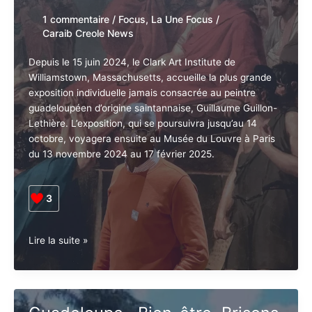
1 commentaire
/
Focus
,
La Une Focus
/
Caraib Creole News
Depuis le 15 juin 2024, le Clark Art Institute de
Williamstown, Massachusetts, accueille la plus grande
exposition individuelle jamais consacrée au peintre
guadeloupéen d’origine saintannaise, Guillaume Guillon-
Lethière. L’exposition, qui se poursuivra jusqu’au 14
octobre, voyagera ensuite au Musée du Louvre à Paris
du 13 novembre 2024 au 17 février 2025.
3
Deux
Lire la suite »
Saintannais
au
Clark
Art