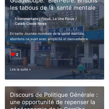
Guadeloupe. Bien-être. Brisons
Institute
les tabous de la santé mentale
1 commentaire
/
Focus
,
La Une Focus
/
Caraib Creole News
En cette Journée mondiale de la santé mentale,
abordons ce sujet avec simplicité et bienveillance.
2
Guadeloupe.
Lire la suite »
Bien-
être.
Brisons
les
Discours de Politique Générale :
tabous
une opportunité de repenser la
de
la