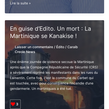
Discours
Lire la suite »
de
Politique
Générale
:
En guise d’Edito. Un mort : La
une
Martinique se Kanakise !
opportunité
de
repenser
Laisser un commentaire
/
Édito
/
Caraib
la
Creole News
géoéconomie
de
Une énième journée de violence secoue la Martinique
la
après que la Compagnie Républicaine de Sécurité (CRS)
Caraïbe
a sévèrement réprimé les manifestants dans les rues du
française
Lamentin. Cette fois, c’est la commune du Carbet qui
est touchée, avec pour conséquence l’incendie d’une
gendarmerie. Un martiniquais a été tué.
3