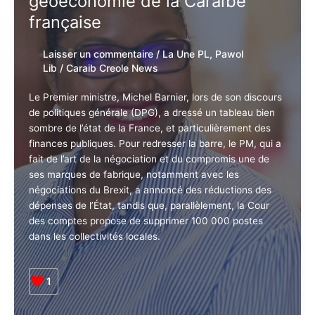
géoéconomie de la Caraïbe
santé
française
mentale
Laisser un commentaire
/
La Une PL
,
Pawol
Lib
/
Caraib Creole News
Le Premier ministre, Michel Barnier, lors de son discours
de politiques générale (DPG), a dressé un tableau bien
sombre de l’état de la France, et particulièrement des
finances publiques. Pour redresser la barre, le PM, qui a
fait de l’art de la négociation et du compromis une de
ses marques de fabrique, notamment avec les
négociations du Brexit, a annoncé des réductions des
dépenses de l’État, tandis que, parallèlement, la Cour
des comptes propose de supprimer 100 000 postes
dans les collectivités locales.
1