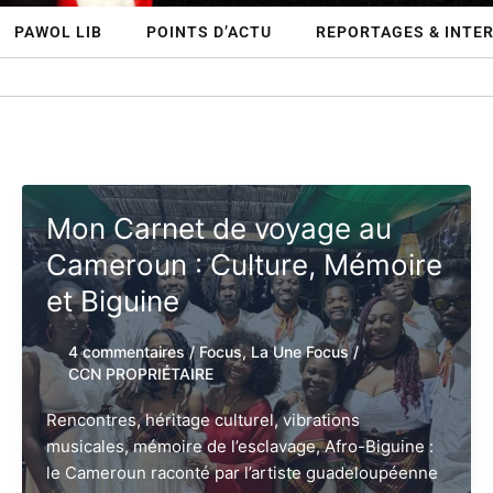
PAWOL LIB
POINTS D’ACTU
REPORTAGES & INTE
Mon Carnet de voyage au
Cameroun : Culture, Mémoire
et Biguine
4 commentaires
/
Focus
,
La Une Focus
/
CCN PROPRIÉTAIRE
Rencontres, héritage culturel, vibrations
musicales, mémoire de l’esclavage, Afro-Biguine :
le Cameroun raconté par l’artiste guadeloupéenne