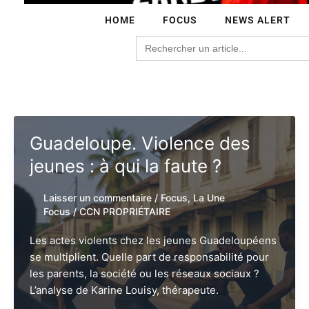
HOME
FOCUS
NEWS ALERT
Search
for:
Guadeloupe. Violence des
jeunes : à qui la faute ?
Laisser un commentaire
/
Focus
,
La Une
Focus
/
CCN PROPRIÉTAIRE
Les actes violents chez les jeunes Guadeloupéens
se multiplient. Quelle part de responsabilité pour
les parents, la société ou les réseaux sociaux ?
L’analyse de Karine Louisy, thérapeute.