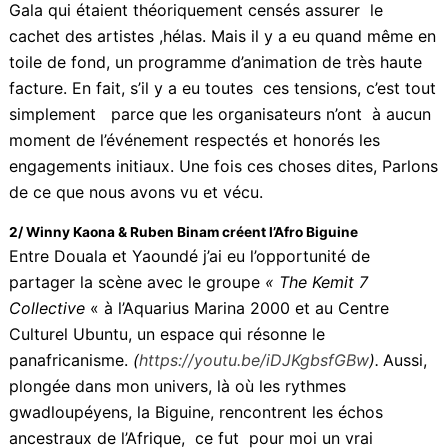
maquilleurs-coiffeurs, per-diem ont été aussi absents.
Ce qui explique une absence de réservations pour les
dîners de Gala qui étaient théoriquement censés
assurer le cachet des artistes ,hélas. Mais il y a eu
quand même en toile de fond, un programme
d’animation de très haute facture. En fait, s’il y a eu
toutes ces tensions, c’est tout simplement parce que
les organisateurs n’ont à aucun moment de
l’événement respectés et honorés les engagements
initiaux. Une fois ces choses dites, Parlons de ce que
nous avons vu et vécu.
2/ Winny Kaona & Ruben Binam créent l’Afro Biguine
Entre Douala et Yaoundé j’ai eu l’opportunité de
partager la scène avec le groupe
« The
Kemit 7
Collective
« à l’Aquarius Marina 2000 et au Centre
Culturel Ubuntu, un espace qui résonne le
panafricanisme.
(
https://youtu.be/iDJKgbsfGBw
).
Aussi