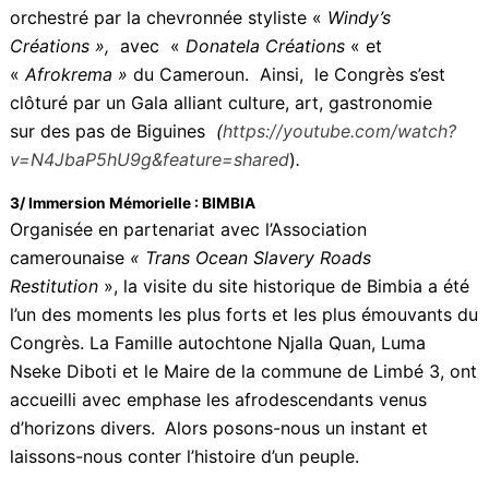
une ambiance de célébration. S’en est suivie une
présentation inédite et poétique de Winny kaona
empruntée au «
Mega Fashion Show afro-caribéen »
orchestré par la chevronnée styliste «
Windy’s
Créations »,
avec «
Donatela Créations
« et
«
Afrokrema »
du Cameroun. Ainsi, le Congrès s’est
clôturé par un Gala alliant culture, art, gastronomie
sur des pas de Biguines
(
https://youtube.com/watch?
v=N4JbaP5hU9g&feature=shared
)
.
3/ Immersion Mémorielle : BIMBIA
Organisée en partenariat avec l’Association
camerounaise
« Trans Ocean Slavery Roads
Restitution
», la visite du site historique de Bimbia a
été l’un des moments les plus forts et les plus
émouvants du Congrès. La Famille autochtone Njalla
Quan, Luma Nseke Diboti et le Maire de la commune
de Limbé 3, ont accueilli avec emphase les