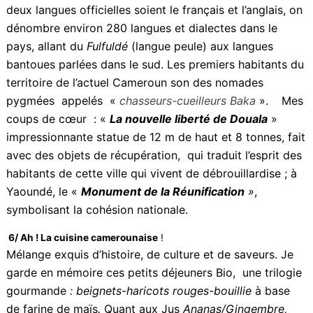
5/ Cameroun : Une Mosaïque ethnique et linguistique
Surnommé «
l’Afrique en miniature
», le Cameroun est
un véritable joyau de l’Afrique centrale.
Rio dos
Camarões
–
Rivière des Crevettes-
en portugais d’où
le Cameroun semble tenir son nom, abrite plus de 280
ethnies. Les
Bamiléké
, les
Fang Beti
et les
Peuls
occupent une place importante. Bien que les
deux langues officielles soient le français et l’anglais,
on dénombre environ 280 langues et dialectes dans le
pays, allant du
Fulfuldé
(langue peule) aux langues
bantoues parlées dans le sud. Les premiers habitants
du territoire de l’actuel Cameroun son des nomades
pygmées appelés «
chasseurs-
cueilleurs
Baka
».
Mes coups de cœur : «
La
nouvelle liberté de Douala
» impressionnante statue