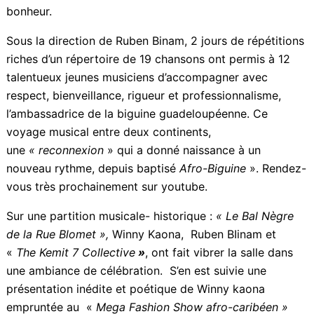
, plongée dans mon univers, là où les rythmes
gwadloupéyens, la Biguine, rencontrent les échos
ancestraux de l’Afrique, ce fut pour moi un vrai
bonheur.
Sous la direction de Ruben Binam, 2 jours de
répétitions riches d’un répertoire de 19 chansons ont
permis à 12 talentueux jeunes musiciens
d’accompagner avec respect, bienveillance, rigueur et
professionnalisme, l’ambassadrice de la biguine
guadeloupéenne. Ce voyage musical entre deux
continents, une
« reconnexion
» qui a donné naissance
à un nouveau rythme, depuis baptisé
Afro-Biguine
».
Rendez-vous très prochainement sur youtube.
Sur une partition musicale- historique :
« Le Bal Nègre
de la Rue Blomet »,
Winny Kaona, Ruben BIinam et
«
The Kemit 7 Collective
»
, ont fait vibrer la salle dans