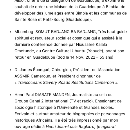
Bimbia n’est pas le plus important port négrier ; il compte
seulement 2 393 déportés, comparée à Douala River
avec 30.286 et Wouri River 10.244.
Après la visite du site de mémoire des vestiges de
l’esclavage qui a déporté des milliers de camerounais et
africains, la délégation AFPG a été accueillie par
l’honorable Chief SAMUEL EPUPA EKUM Chef de Dikolo.
Monette Alidor, cheffe de la délégation de Guadeloupe, a
exprimé le souhait de créer une Maison de la Guadeloupe
à Bimbia, de développer des jumelages entre Bimbia et
les communes de Sainte Rose et Petit-Bourg
(Guadeloupe).
Mbombog SOMUT BADJANG BA BADJANG
,
Très haut
guide spirituel et régulateur social et cosmique qui a
assisté à la dernière conférence donnée par Nioussérê
Kalala
Omotunde, au Centre Culturel Ubuntu (Yaoudé),
avant son retour en Guadeloupe (dcd le 14 Nov. 2022 –
55 ans).