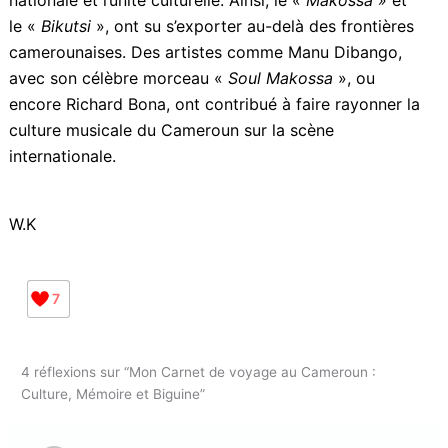
sont une expression de l’histoire et des traditions
camerounaises.
7/ La Musique et la Danse au Cameroun
La musique, ambassadrice culturelle d’excellence,
occupe une place centrale dans la vie quotidienne des
Camerounais, racontant l’histoire et les valeurs du
Cameroun à travers le monde. Un héritage culturel
certes, mais aussi un moyen de connecter les
Camerounais à leurs racines. Ces traditions musicales,
en se perpétuant, renforcent le sentiment d’identité
nationale et l’unité culturelle. Ainsi, le «
Makossa »
et
le «
Bikutsi
», ont su s’exporter au-delà des frontières
camerounaises. Des artistes comme Manu Dibango,
avec son célèbre morceau «
Soul Makossa
», ou
encore Richard Bona, ont contribué à faire rayonner la
culture musicale du Cameroun sur la scène