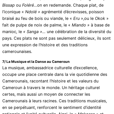
de 12 m de haut et 8 tonnes, fait avec des objets de
récupération, qui traduit l’esprit des habitants de
Abonnez-vous à la Newsletter pour ne rien
X
cette ville qui vivent de débrouillardise ; à Yaoundé, le
manquer !
«
Monument de la Réunification
»
, symbolisant la
cohésion nationale.
E-mail*
6/ Ah ! La cuisine camerounaise
!
Mélange exquis d’histoire, de culture et de saveurs. Je
garde en mémoire ces petits déjeuners Bio, une
J'accepte
l'accord de confidentialité
trilogie gourmande
: beignets-haricots rouges-
bouillie
à base de farine de maïs
.
Quant aux
Jus
Ananas/Gingembre, Bissap
ou
Foléré
…on en
redemande. Chaque plat, de l’iconique
«
Ndolé »
agrémenté d’écrevisses, poisson braisé au
feu de bois ou viande, le «
Eru
»,ou le
Okok
» fait de
pulpe de noix de palme, le «
Miando »
à base de
manioc
,
le
« Sanga »…
une célébration de la diversité
du pays. Ces plats ne sont pas seulement délicieux, ils