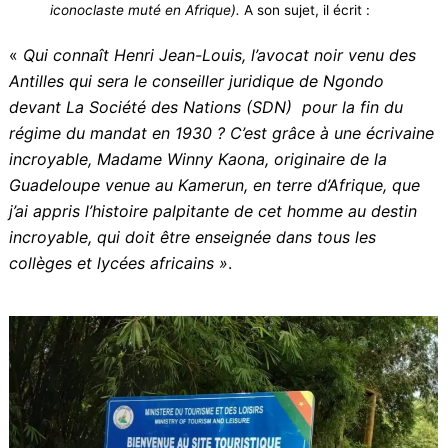
Dr.James Ébongué, Chirurgien, Président de l’Association
ASSMIR Cameroun, et Président d’honneur de
«
Transoceans Slavery Roads Restitutions Cameroon
».
Henri Paul DIABATE MANDEN, Journaliste au sein du
Groupe Canal 2 International (TV et radio). Enseignant de
sociologie historique à l’Université et Grandes Ecoles.
Ecrivain et surtout amateur de biographies de
personnages historiques Africains. Il a été très
impressionné par mon ouvrage dédié à
Henri Jean-Louis
Baghio’o, (magistrat iconoclaste muté en Afrique).
A son
sujet, il écrit :
«
Qui connaît Henri Jean-Louis, l’avocat noir venu des
Antilles qui sera le conseiller juridique de Ngondo
devant La Société des Nations (SDN) pour la fin du
régime du mandat en 1930 ? C’est grâce à une
écrivaine incroyable, Madame Winny Kaona, originaire
de la Guadeloupe venue au Kamerun, en terre