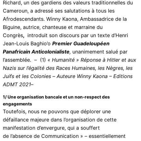
rendez-vous mémoriel. Le Mbombog (
Chef
traditionnel)
Badjang Badjang Richard, un des
gardiens des valeurs traditionnelles du Cameroun, a
adressé ses salutations à tous les Afrodescendants.
Winny Kaona, Ambassadrice de la Biguine, autrice,
chanteuse et marraine du Congrès
,
introduit son
discours par un texte d’Henri Jean-Louis
Baghio’o
Premier Guadeloupéen Panafricain
Anticolonialiste
,
unanimement salué par l’assemblée.
– (1)
« Humanité » Réponse à Hitler et aux Nazis sur
l’égalité des Races Humaines, les Nègres, les Juifs et
les Colonies
–
Auteure Winny Kaona – Editions ADMT
2021
–
1/ Une organisation bancale et un non-respect des
engagements
Toutefois, nous ne pouvons que déplorer une
défaillance majeure dans l’organisation de cette