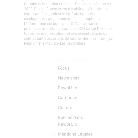
CaribCreoleNews est le site d’info spécialisé sur la
Caraïbe et les nations Créoles. Depuis sa création en
2008, l’objectif premier est d’établir un véritable lien
entre caribéens, indocréoles, francophones,
créolophones, anglophones, et hispanophones.
L’information est donc pour CCN une matière
première d’importance capitale. CCN se fait l’écho de
toutes les manifestations et évènements d'actu qui
sont autant d’occasions de faciliter des «lyannaj». (La
Réunion, l'Ile Maurice, Les Seychelles)