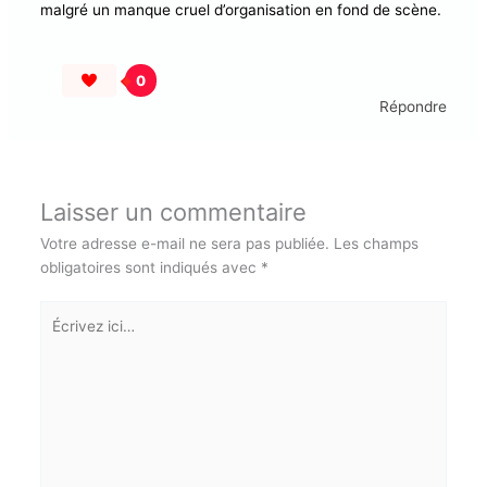
Merci á vous pour cette aventure partagée, bien
écrite…
0
Répondre
ANGELINA
22 JUILLET 2025 À 7:45 PM
Magnifiquement documenté! C’est comme si on y était
. Merci d’écrire un article aussi vivant pour la mémoire
et aussi plein de cœur . Vous avez assuré votre mission
malgré un manque cruel d’organisation en fond de
scène.
0
Répondre