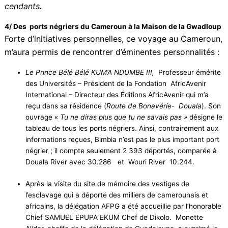
découverte de
« Notre Histoire »
inconnue
.
Nb – 2019 déclarée l’année du Retour – 14/17 Avril
2025 Déclaration officielle des Femmes Performantes
au Forum Permanent des Nations-Unies pour les
Afrodes-cendants
.
4/ Des ports négriers du Cameroun à la Maison de la
Gwadloup
Forte d’initiatives personnelles, ce voyage au
Cameroun, m’aura permis de rencontrer d’éminentes
personnalités :
Le Prince Bélé Bélé KUM’A NDUMBE III,
Professeur
émérite des Universités – Président de la Fondation
AfricAvenir International – Directeur des Éditions
AfricAvenir qui m’a reçu dans sa résidence (
Route de
Bonavérie- Douala
). Son ouvrage «
Tu ne diras plus que
tu ne savais pas »
désigne le tableau de tous les ports
négriers. Ainsi, contrairement aux informations reçues,