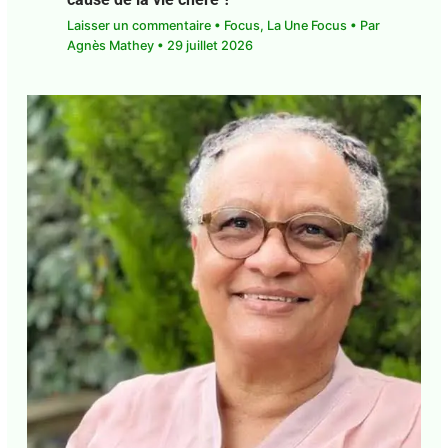
Guadeloupe. Fiscalité. L’octroi de mer,
cause de la vie chère ?
Laisser un commentaire
•
Focus
,
La Une Focus
•
Par
Agnès Mathey
•
29 juillet 2026