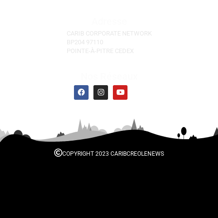
Liens Rapides
Focus
News alert
Pawol Lib
Carribean
Culture
Publiez dans
Pawol Lib
Mentions Légales
Adresse
CARIB CORPORATE NETWORK
BP204 97110
POINTE-À-PITRE CEDEX
Nos Réseaux