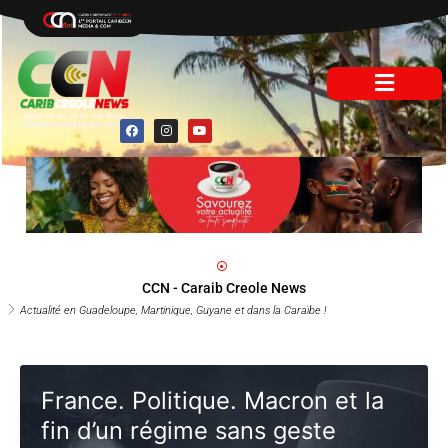
Aller
au
contenu
F
I
Y
a
n
o
c
s
u
e
t
t
b
a
u
o
g
b
o
r
e
k
a
m
CCN - Caraib Creole News
Actualité en Guadeloupe, Martinique, Guyane et dans la Caraïbe !
France. Politique. Macron et la
fin d’un régime sans geste