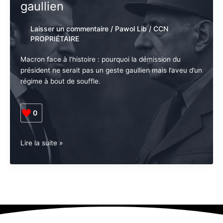
gaullien
Laisser un commentaire
/
Pawol Lib
/
CCN
PROPRIÉTAIRE
Macron face à l’histoire : pourquoi la démission du
président ne serait pas un geste gaullien mais l’aveu d’un
régime à bout de souffle.
0
France.
Lire la suite »
Politique.
Macron
et
la
fin
d’un
régime