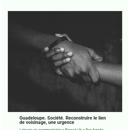
Face aux crises en Guadeloupe, et si on
armait le droit d’exception ?
1 commentaire
•
Pawol Lib
• Par
Agnès Mathey
•
23 juillet 2026