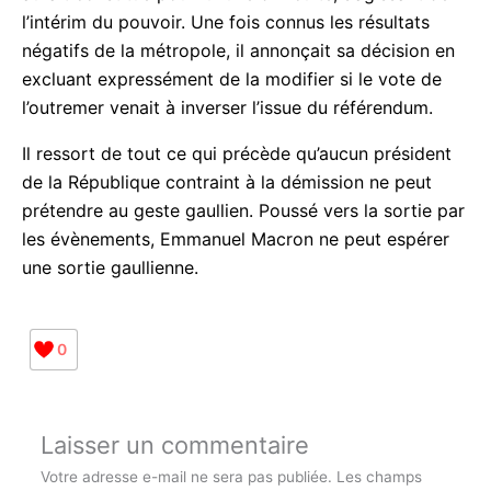
annonçant sa disponibilité pour la fonction, la
majorité était prête à l’accueillir. Gaston Monnerville
n’était plus président du Sénat, ce qui aurait
constitué pour lui une difficulté, s’agissant de
l’intérim du pouvoir. Une fois connus les résultats
négatifs de la métropole, il annonçait sa décision
en excluant expressément de la modifier si le vote
de l’outremer venait à inverser l’issue du
référendum.
Il ressort de tout ce qui précède qu’aucun président
de la République contraint à la démission ne peut
Abonnez-vous à la Newsletter pour ne rien
X
prétendre au geste gaullien. Poussé vers la sortie
manquer !
par les évènements, Emmanuel Macron ne peut
espérer une sortie gaullienne.
E-mail*
0