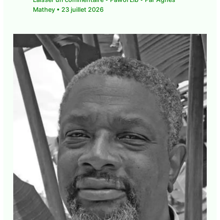
Guadeloupe. Société. Reconstruire le lien
de voisinage, une urgence
Laisser un commentaire
•
Pawol Lib
• Par
Agnès
Mathey
•
23 juillet 2026