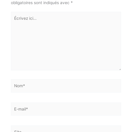
J'accepte
l'accord de confidentialité
Laisser un commentaire
Votre adresse e-mail ne sera pas publiée.
Les champs
obligatoires sont indiqués avec
*
Écrivez
ici…
Nom*