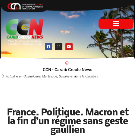
Aller
au
contenu
F
I
Y
a
n
o
c
s
u
e
t
t
b
a
u
o
g
b
o
r
e
CCN - Caraib Creole News
k
a
m
Actualité en Guadeloupe, Martinique, Guyane et dans la Caraïbe !
France. Politique. Macron
et la fin d’un régime sans
geste gaullien