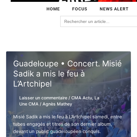
HOME
FOCUS
NEWS ALERT
Search
for:
Guadeloupe • Concert. Misié
Sadik a mis le feu à
L’Artchipel
Laisser un commentaire
/
CMA Actu
,
La
Une CMA
/
Agnès Mathey
Misié Sadik a mis le feu à L’Artchipel samedi, entre
tubes engagés et titres de son dernier album,
devant un public guadeloupéen conquis.