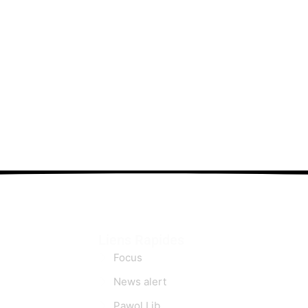
Liens Rapides
Focus
News alert
Pawol Lib