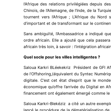
l’Afrique des relations privilégiées depuis 
Chinois, de l’Allemagne, de l’Inde, de la Turqu
tournent vers l’Afrique ; L’Afrique du Nord
d’important et de transformant sur le continent 
Sans ambiguïté, l’Ambassadrice a indiqué que
ordre africain. Elle a ajouté que cela passer
africain très loin, à savoir : l’intégration afric
Quel socle pour les villes intelligentes ?
Saloua Karkri BLéekekriz Président de GFI Af
de l’Offshoring,(équivalent du Syntec Numériq
digitale. C’est cet état d’esprit que le mon
économique qu’offre l’arrivée du Digital en A
financement ont également émergé comme le C
Saloua Karkri-Blekéziz a cité un autre exemple
lancé le procédure de la dématérialisation de 