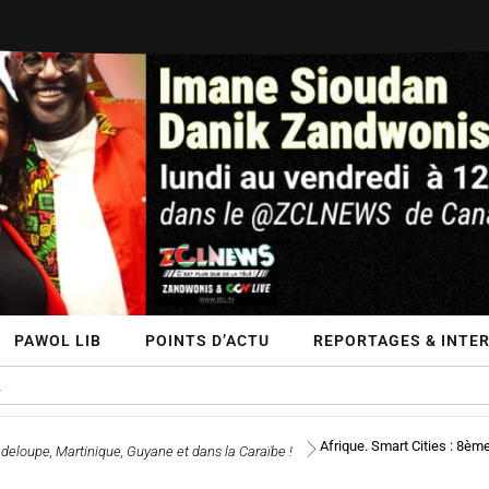
PAWOL LIB
POINTS D’ACTU
REPORTAGES & INTE
Afrique. Smart Cities : 8ème
deloupe, Martinique, Guyane et dans la Caraïbe !