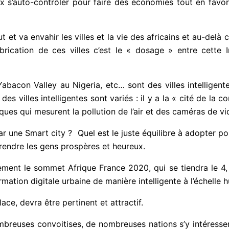
 s’auto-contrôler pour faire des économies tout en favori
ut et va envahir les villes et la vie des africains et au-delà
ication de ces villes c’est le « dosage » entre cette Int
abacon Valley au Nigeria, etc… sont des villes intelligent
s des villes intelligentes sont variés : il y a la « cité de la 
es qui mesurent la pollution de l’air et des caméras de vid
r une Smart city ? Quel est le juste équilibre à adopter po
e, rendre les gens prospères et heureux.
ment le sommet Afrique France 2020, qui se tiendra le 4, 
ation digitale urbaine de manière intelligente à l’échelle 
ace, devra être pertinent et attractif.
ombreuses convoitises, de nombreuses nations s’y intéressen