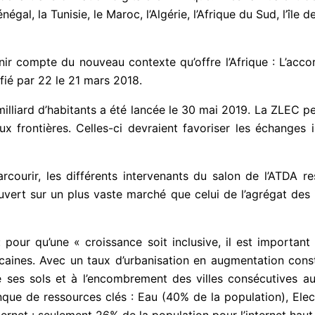
négal, la Tunisie, le Maroc, l’Algérie, l’Afrique du Sud, l’île d
nir compte du nouveau contexte qu’offre l’Afrique : L’acco
fié par 22 le 21 mars 2018.
illiard d’habitants a été lancée le 30 mai 2019. La ZLEC p
ux frontières. Celles-ci devraient favoriser les échanges
courir, les différents intervenants du salon de l’ATDA re
uvert sur un plus vaste marché que celui de l’agrégat des 
our qu’une « croissance soit inclusive, il est important d
icaines. Avec un taux d’urbanisation en augmentation const
 de ses sols et à l’encombrement des villes consécutives 
nque de ressources clés : Eau (40% de la population), Elec
ternet : seulement 26% de la population pour l’internet haut