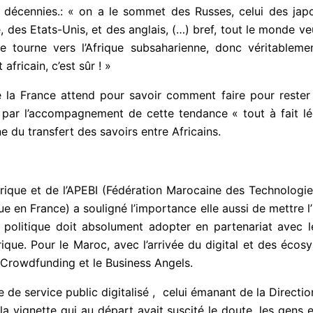
des décennies.: « on a le sommet des Russes, celui des jap
ie, des Etats-Unis, et des anglais, (…) bref, tout le monde 
 se tourne vers l’Afrique subsaharienne, donc véritablem
africain, c’est sûr ! »
 la France attend pour savoir comment faire pour rester
a par l’accompagnement de cette tendance « tout à fait lé
aine du transfert des savoirs entre Africains.
rique et de l’APEBI (Fédération Marocaine des Technologie
ue en France) a souligné l’importance elle aussi de mettre 
de politique doit absolument adopter en partenariat avec l
frique. Pour le Maroc, avec l’arrivée du digital et des é
rowdfunding et le Business Angels.
 de service public digitalisé , celui émanant de la Directi
la vignette qui au départ avait suscité le doute, les gens 