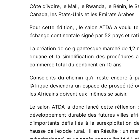
Côte d’Ivoire, le Mali, le Rwanda, le Bénin, le Sé
Canada, les Etats-Unis et les Emirats Arabes.
Pour cette édition, , le salon ATDA a voulu te
échange continentale signé par 52 pays et rati
La création de ce gigantesque marché de 1,2 m
douane et la simplification des procédures a
commerce total du continent en 10 ans.
Conscients du chemin qu’il reste encore à par
l’Afrique deviendra un espace de prospérité o
les Africains doivent eux-mêmes se saisir.
Le salon ATDA a donc lancé cette réflexion : p
développement durable des futures villes afr
d’importants défis liés à la surexploitation
hausse de l’exode rural. Il en Résulte : un ma
subsaharienne) et un accès encore limité à l’in