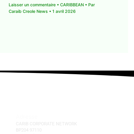
Laisser un commentaire
•
CARIBBEAN
• Par
Caraib Creole News
•
1 avril 2026
Adresse
CARIB CORPORATE NETWORK
BP204 97110