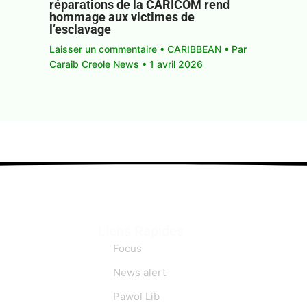
réparations de la CARICOM rend
hommage aux victimes de
l’esclavage
Laisser un commentaire
•
CARIBBEAN
• Par
Caraib Creole News
•
1 avril 2026
Liens Rapides
Focus
News alert
Pawol Lib