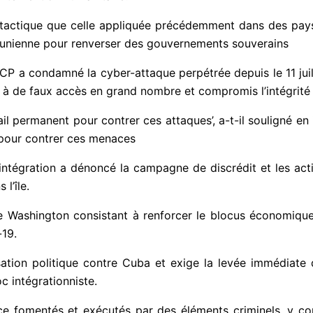
 tactique que celle appliquée précédemment dans des pays
s-unienne pour renverser des gouvernements souverains
TCP a condamné la cyber-attaque perpétrée depuis le 11 juil
u à de faux accès en grand nombre et compromis l’intégrité
il permanent pour contrer ces attaques’, a-t-il souligné en i
e pour contrer ces menaces
tégration a dénoncé la campagne de discrédit et les acti
 l’île.
 Washington consistant à renforcer le blocus économique,
-19.
lisation politique contre Cuba et exige la levée immédiate
oc intégrationniste.
e fomentés et exécutés par des éléments criminels, y com