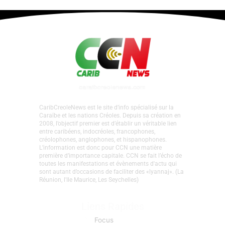
CaribCreoleNews est le site d’info spécialisé sur la
Caraïbe et les nations Créoles. Depuis sa création en
2008, l’objectif premier est d’établir un véritable lien
entre caribéens, indocréoles, francophones,
créolophones, anglophones, et hispanophones.
L’information est donc pour CCN une matière
première d’importance capitale. CCN se fait l’écho de
toutes les manifestations et évènements d'actu qui
sont autant d’occasions de faciliter des «lyannaj». (La
Réunion, l'Ile Maurice, Les Seychelles)
Liens Rapides
Focus