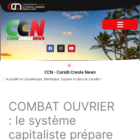
Aller
au
contenu
F
I
Y
a
n
o
c
s
u
e
t
t
b
a
u
o
g
b
o
r
e
CCN - Caraib Creole News
k
a
m
Actualité en Guadeloupe, Martinique, Guyane et dans la Caraïbe !
COMBAT
OUVRIER : le
système