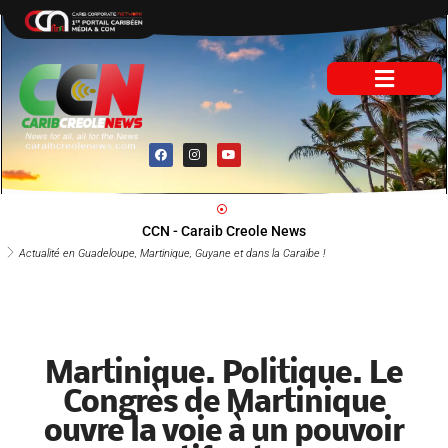
Aller
au
contenu
F
I
Y
a
n
o
c
s
u
e
t
t
b
a
u
o
g
b
o
r
e
CCN - Caraib Creole News
k
a
m
Actualité en Guadeloupe, Martinique, Guyane et dans la Caraïbe !
Martinique. Politique. Le
Congrès de Martinique
ouvre la voie à un pouvoir