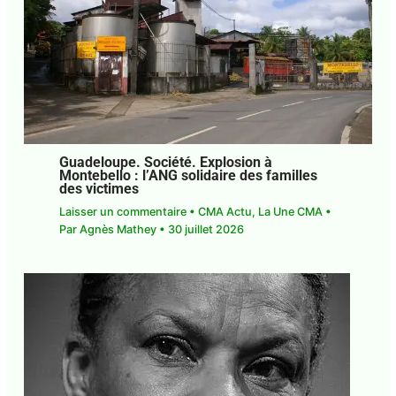
Guadeloupe. Société. Explosion à
Montebello : l’ANG solidaire des familles
des victimes
Laisser un commentaire
•
CMA Actu
,
La Une CMA
• Par
Agnès Mathey
•
30 juillet 2026