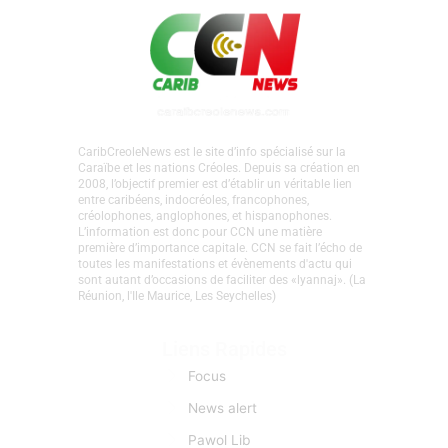
CaribCreoleNews est le site d’info spécialisé sur la
Caraïbe et les nations Créoles. Depuis sa création en
2008, l’objectif premier est d’établir un véritable lien
entre caribéens, indocréoles, francophones,
créolophones, anglophones, et hispanophones.
L’information est donc pour CCN une matière
première d’importance capitale. CCN se fait l’écho de
toutes les manifestations et évènements d'actu qui
sont autant d’occasions de faciliter des «lyannaj». (La
Réunion, l'Ile Maurice, Les Seychelles)
Liens Rapides
Focus
News alert
Pawol Lib