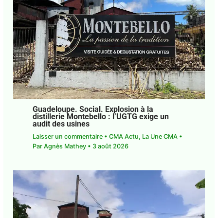
Guadeloupe. Social. Explosion à la
distillerie Montebello : l’UGTG exige un
audit des usines
Laisser un commentaire
•
CMA Actu
,
La Une CMA
• Par
Agnès Mathey
•
3 août 2026