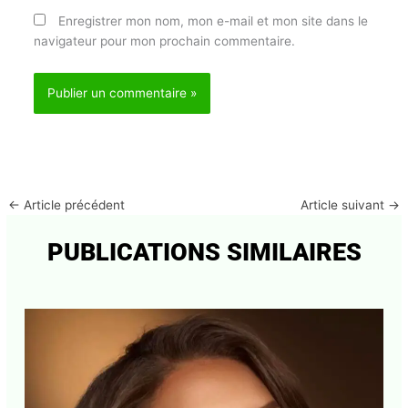
Enregistrer mon nom, mon e-mail et mon site dans
le navigateur pour mon prochain commentaire.
←
Article précédent
Article suivant
→
PUBLICATIONS SIMILAIRES
Abonnez-vous à la Newsletter pour ne rien
X
manquer !
E-mail*